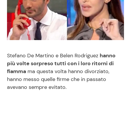
Benessere
Cucina e Ricette
Casa
Consigli di Cucina
Moda e Style
Dolci
Stefano De Martino e Belen Rodriguez
hanno
Mondo Mamma
Le Ricette in TV
più volte sorpreso tutti con i loro ritorni di
fiamma
ma questa volta hanno divorziato,
News benessere
Primi Piatti
hanno messo quelle firme che in passato
avevano sempre evitato.
Salute
Ricette Facili e Veloci
Viaggi e Turismo
Ricette Feste
Festività
Ricette per Bambini