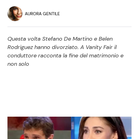
Economia
Fiction e Serie TV
AURORA GENTILE
Persone Scomparse
Programmi TV
Questa volta Stefano De Martino e Belen
Politica
Reality e Talent
Rodriguez hanno divorziato. A Vanity Fair il
conduttore racconta la fine del matrimonio e
Soap Opera
non solo
ShowBiz
Social News
News Cinema
News dal mondo
News Musica
News Spettacolo