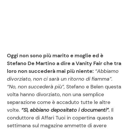
Seguici
Info
Oggi non sono più marito e moglie ed è
Stefano De Martino a dire a Vanity Fair che tra
Chi siamo
loro non succederà mai più niente:
“Abbiamo
Disclaimer e Privacy
divorziato, non ci sarà un ritorno di fiamma”.
Redazione
“No, non succederà più”,
Stefano e Belen questa
volta hanno divorziato, non una semplice
Contattaci
separazione come è accaduto tutte le altre
Pubblicità
volte.
“Sì, abbiano depositato i documenti”.
Il
Privacy Policy
conduttore di Affari Tuoi in copertina questa
settimana sul magazine ammette di avere