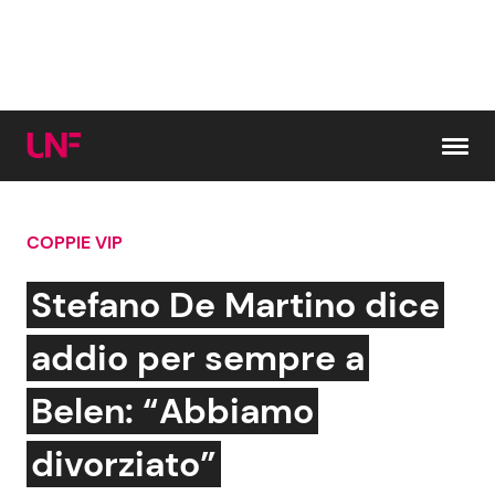
Vai al contenuto
COPPIE VIP
Cerca:
Stefano De Martino dice
News e Cronaca
Gossip e TV
addio per sempre a
Attualità Italiana
Bellezze VIP
Belen: “Abbiamo
Dal Mondo
Coppie VIP
divorziato”