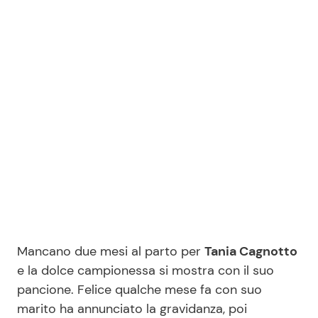
Benessere
Cucina e Ricette
Casa
Consigli di Cucina
Moda e Style
Dolci
Mondo Mamma
Le Ricette in TV
News benessere
Primi Piatti
Salute
Ricette Facili e Veloci
Mancano due mesi al parto per
Tania Cagnotto
Viaggi e Turismo
Ricette Feste
e la dolce campionessa si mostra con il suo
pancione. Felice qualche mese fa con suo
Festività
Ricette per Bambini
marito ha annunciato la gravidanza, poi