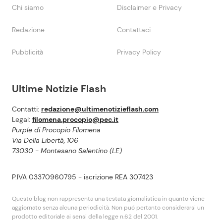
Chi siamo
Disclaimer e Privacy
Redazione
Contattaci
Pubblicità
Privacy Policy
Ultime Notizie Flash
Contatti:
redazione@ultimenotizieflash.com
Legal:
filomena.procopio@pec.it
Purple di Procopio Filomena
Via Della Libertà, 106
73030 - Montesano Salentino (LE)
P.IVA 03370960795 - iscrizione REA 307423
Questo blog non rappresenta una testata giornalistica in quanto viene
aggiornato senza alcuna periodicità. Non puó pertanto considerarsi un
prodotto editoriale ai sensi della legge n.62 del 2001.