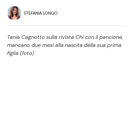
Economia
Fiction e Serie TV
STEFANIA LONGO
Persone Scomparse
Programmi TV
Tania Cagnotto sulla rivista Chi con il pancione,
Politica
Reality e Talent
mancano due mesi alla nascita della sua prima
figlia (foto)
Soap Opera
ShowBiz
Social News
News Cinema
News dal mondo
News Musica
News Spettacolo