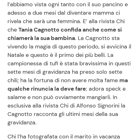
l’abbiamo vista ogni tanto con il suo pancino e
adesso a due mesi dal diventare mamma ci
rivela che sarà una femmina. E’ alla rivista Chi
Seguici
che
Tania Cagnotto confida anche come si
chiamerà la sua bambina
. La Cagnotto sta
vivendo la magia di questo periodo, si avvicina il
Natale e questo è il primo dei più belli. La
Info
campionessa di tufi è stata bravissima in questi
Chi siamo
sette mesi di gravidanza ha preso solo sette
chili; ha la fortuna di non avere molta fame
ma
Disclaimer e Privacy
qualche rinuncia la deve fare
; adora speck e
Redazione
salame e non può ovviamente mangiarli. In
Contattaci
esclusiva alla rivista Chi di Alfonso Signorini la
Cagnotto racconta gli ultimi mesi della sua
Pubblicità
gravidanza.
Privacy Policy
Chi l’ha fotografata con il marito in vacanza