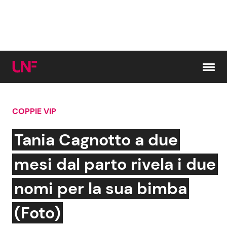
Vai al contenuto
COPPIE VIP
Cerca:
Tania Cagnotto a due
News e Cronaca
Gossip e TV
mesi dal parto rivela i due
Attualità Italiana
Bellezze VIP
nomi per la sua bimba
Dal Mondo
Coppie VIP
(Foto)