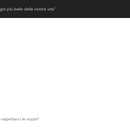
gio più bello della nostra vita”
ShowBiz
News Cinema
News Musica
News Spettacolo
o aspettarci le nozze?