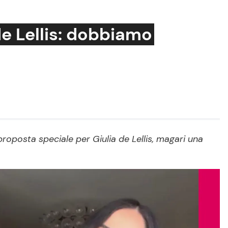
de Lellis: dobbiamo
Cucina e Ricette
Consigli di Cucina
Dolci
Le Ricette in TV
oposta speciale per Giulia de Lellis, magari una
Primi Piatti
Ricette Facili e Veloci
Ricette Feste
Ricette per Bambini