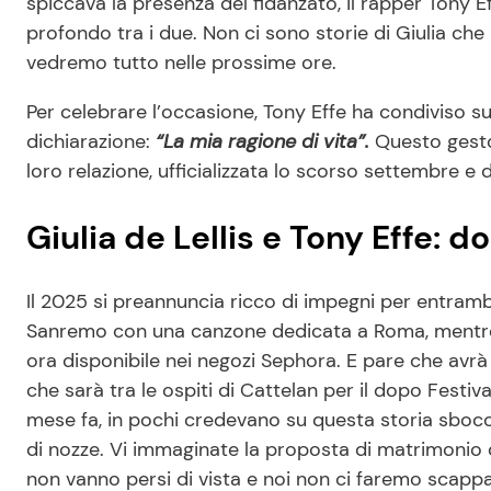
spiccava la presenza del fidanzato, il rapper Tony 
profondo tra i due. Non ci sono storie di Giulia ch
vedremo tutto nelle prossime ore.
Per celebrare l’occasione, Tony Effe ha condiviso s
dichiarazione:
“La mia ragione di vita”.
Questo gesto 
loro relazione, ufficializzata lo scorso settembre e d
Giulia de Lellis e Tony Effe:
Il 2025 si preannuncia ricco di impegni per entrambi
Sanremo con una canzone dedicata a Roma, mentre 
ora disponibile nei negozi Sephora. E pare che avrà 
che sarà tra le ospiti di Cattelan per il dopo Festiva
mese fa, in pochi credevano su questa storia sboccia
di nozze. Vi immaginate la proposta di matrimonio 
non vanno persi di vista e noi non ci faremo scappare