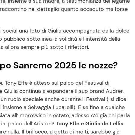
Effe, insieme a sua madre, a testimonianza del legame
e raccontino nel dettaglio quanto accaduto ma forse
ui social una foto di Giulia accompagnata dalla dolce
pubblico sottolinea la solidità e l’intensità della
a allora sempre più sotto i riflettori.
 dopo Sanremo 2025 le nozze?
. Tony Effe è atteso sul palco del Festival di
Giulia continua a espandere il suo brand Audrer,
un ruolo speciale anche durante il Festival ( si dice
l insieme a Selvaggia Lucarelli). E se fino a qualche
ta all’improvviso in estate, adesso c’è già chi parla
dal palco dell’Ariston?
Tony Effe e Giulia de Lellis
 nulla. Il brillocco, a detta di molti, sarebbe già