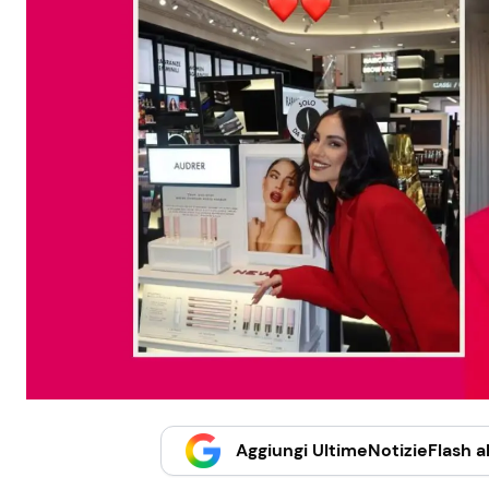
Aggiungi UltimeNotizieFlash al