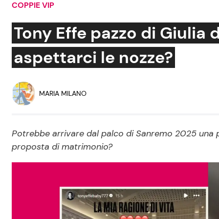
COPPIE VIP
Soap Opera
Tony Effe pazzo di Giulia 
aspettarci le nozze?
Social News
Benessere
News dal mondo
Casa
MARIA MILANO
Moda e Style
Mondo Mamma
Potrebbe arrivare dal palco di Sanremo 2025 una pr
proposta di matrimonio?
News benessere
Salute
Viaggi e Turismo
Festività