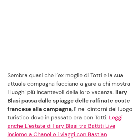
Seguici
Info
Chi siamo
Sembra quasi che l’ex moglie di Totti e la sua
Disclaimer e Privacy
attuale compagna facciano a gare a chi mostra
i luoghi più incantevoli della loro vacanza.
Ilary
Redazione
Blasi passa dalle spiagge delle raffinate coste
Contattaci
francese alla campagna,
lì nei dintorni del luogo
Pubblicità
turistico dove in passato era con Totti.
Leggi
anche L’estate di Ilary Blasi tra Battiti Live
Privacy Policy
insieme a Chanel e i viaggi con Bastian