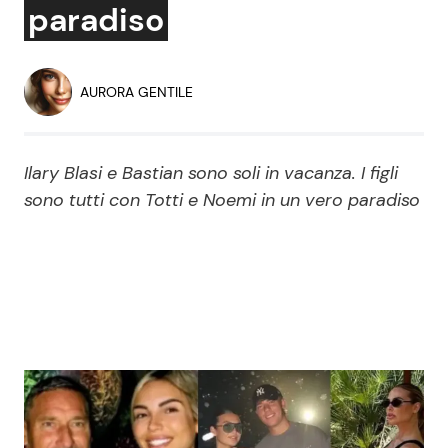
paradiso
Economia
Fiction e Serie TV
Persone Scomparse
Programmi TV
AURORA GENTILE
Politica
Reality e Talent
Ilary Blasi e Bastian sono soli in vacanza. I figli
Soap Opera
sono tutti con Totti e Noemi in un vero paradiso
ShowBiz
Social News
News Cinema
News dal mondo
News Musica
News Spettacolo