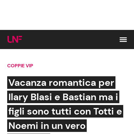
Vai al contenuto
COPPIE VIP
Cerca:
Vacanza romantica per
News e Cronaca
Gossip e TV
Ilary Blasi e Bastian ma i
Attualità Italiana
Bellezze VIP
figli sono tutti con Totti e
Dal Mondo
Coppie VIP
Noemi in un vero