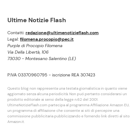
Ultime Notizie Flash
Contatti:
redazione@ultimenotizieflash.com
Legal:
filomena.procopio@pec.it
Purple di Procopio Filomena
Via Della Libertà, 106
73030 - Montesano Salentino (LE)
P.IVA 03370960795 - iscrizione REA 307423
Questo blog non rappresenta una testata giornalistica in quanto viene
aggiornato senza alcuna periodicità. Non puó pertanto considerarsi un
prodotto editoriale ai sensi della legge n.62 del 2001.
UltimeNotizieFlash.com partecipa al programma Affiliazione Amazon EU,
un programma di affiliazione che consente ai siti di percepire una
commissione pubblicitaria pubblicizzando e fornendo link diretti al sito
Amazon.it.