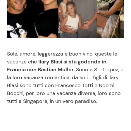
Benessere
Cucina e Ricette
Casa
Consigli di Cucina
Moda e Style
Dolci
Sole, amore, leggerezza e buon vino, queste le
Mondo Mamma
Le Ricette in TV
vacanze che
Ilary Blasi si sta godendo in
Francia con Bastian Muller.
Sono a St. Tropez, è
News benessere
Primi Piatti
la loro vacanza romantica, da soli. I figli di Ilary
Blasi sono tutti con Francesco Totti e Noemi
Salute
Ricette Facili e Veloci
Bocchi, per loro una vacanza diversa, loro sono
tutti a Singapore, in un vero paradiso.
Viaggi e Turismo
Ricette Feste
Festività
Ricette per Bambini