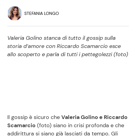
Economia
Fiction e Serie TV
STEFANIA LONGO
Persone Scomparse
Programmi TV
Valeria Golino stanca di tutto il gossip sulla
Politica
Reality e Talent
storia d’amore con Riccardo Scamarcio esce
allo scoperto e parla di tutti i pettegolezzi (foto)
Soap Opera
ShowBiz
Social News
News Cinema
News dal mondo
News Musica
Il gossip è sicuro che
Valeria Golino e Riccardo
Scamarcio
(foto) siano in crisi profonda e che
News Spettacolo
addirittura si siano già lasciati da tempo. Gli