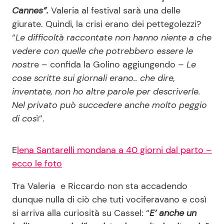
Cannes”.
Valeria al festival sarà una delle
giurate. Quindi, la crisi erano dei pettegolezzi?
Seguici
“
Le difficoltà raccontate non hanno niente a che
vedere con quelle che potrebbero essere le
nostr
e – confida la Golino aggiungendo
– Le
cose scritte sui giornali erano.. che dire,
Info
inventate, non ho altre parole per descriverle.
Nel privato può succedere anche molto peggio
Chi siamo
di cos
ì”.
Disclaimer e Privacy
Redazione
E
lena Santarelli mondana a 40 giorni dal parto –
ecco le foto
Contattaci
Pubblicità
Tra Valeria e Riccardo non sta accadendo
dunque nulla di ciò che tuti vociferavano e così
Privacy Policy
si arriva alla curiosità su Cassel: “
E’ anche un