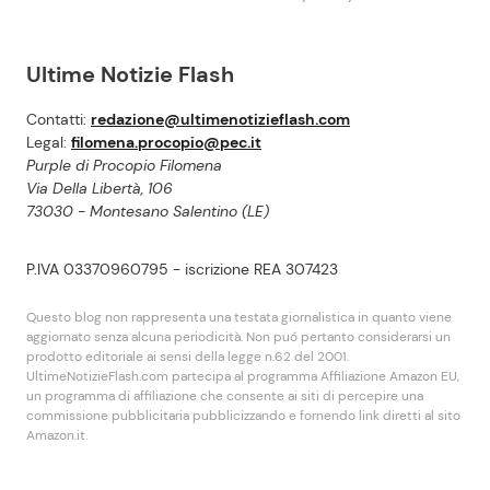
Ultime Notizie Flash
Contatti:
redazione@ultimenotizieflash.com
Legal:
filomena.procopio@pec.it
Purple di Procopio Filomena
Via Della Libertà, 106
73030 - Montesano Salentino (LE)
P.IVA 03370960795 - iscrizione REA 307423
Questo blog non rappresenta una testata giornalistica in quanto viene
aggiornato senza alcuna periodicità. Non puó pertanto considerarsi un
prodotto editoriale ai sensi della legge n.62 del 2001.
UltimeNotizieFlash.com partecipa al programma Affiliazione Amazon EU,
un programma di affiliazione che consente ai siti di percepire una
commissione pubblicitaria pubblicizzando e fornendo link diretti al sito
Amazon.it.