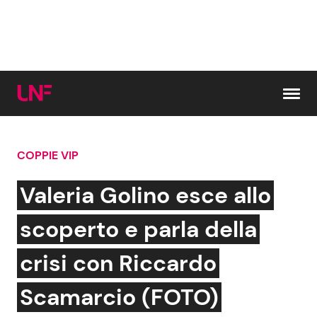
Vai al contenuto
COPPIE VIP
Cerca:
Valeria Golino esce allo
News e Cronaca
Gossip e TV
scoperto e parla della
Attualità Italiana
Bellezze VIP
crisi con Riccardo
Dal Mondo
Coppie VIP
Scamarcio (FOTO)