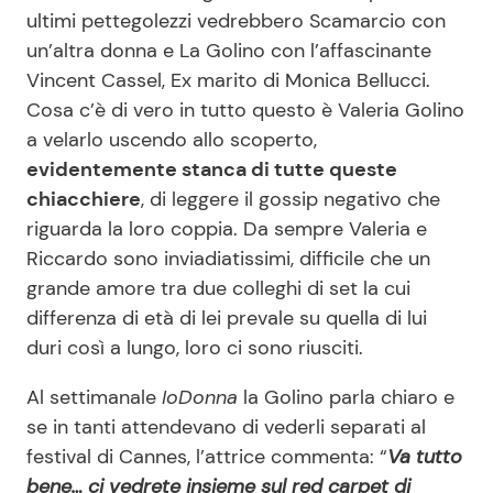
ultimi pettegolezzi vedrebbero Scamarcio con
Benessere
Cucina e Ricette
un’altra donna e La Golino con l’affascinante
Vincent Cassel, Ex marito di Monica Bellucci.
Casa
Consigli di Cucina
Cosa c’è di vero in tutto questo è Valeria Golino
a velarlo uscendo allo scoperto,
Moda e Style
Dolci
evidentemente stanca di tutte queste
chiacchiere
, di leggere il gossip negativo che
Mondo Mamma
Le Ricette in TV
riguarda la loro coppia. Da sempre Valeria e
Riccardo sono inviadiatissimi, difficile che un
News benessere
Primi Piatti
grande amore tra due colleghi di set la cui
differenza di età di lei prevale su quella di lui
Salute
Ricette Facili e Veloci
duri così a lungo, loro ci sono riusciti.
Al settimanale
IoDonna
la Golino parla chiaro e
Viaggi e Turismo
Ricette Feste
se in tanti attendevano di vederli separati al
festival di Cannes, l’attrice commenta: “
Va tutto
Festività
Ricette per Bambini
bene… ci vedrete insieme sul red carpet di