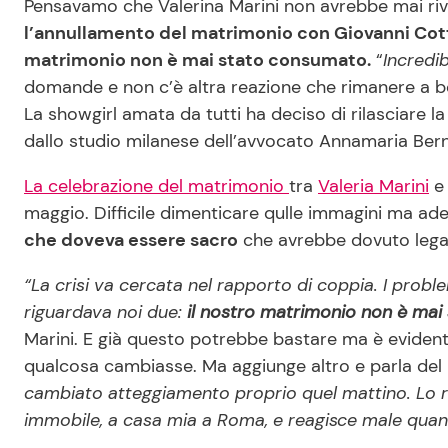
Pensavamo che Valerina Marini non avrebbe mai rivel
l’annullamento del matrimonio con Giovanni Cot
matrimonio non è mai stato consumato.
“
Incredib
domande e non c’è altra reazione che rimanere a bo
La showgirl amata da tutti ha deciso di rilasciare la
dallo studio milanese dell’avvocato Annamaria Bern
La celebrazione del matrimonio
tra
Valeria Marini
e 
maggio. Difficile dimenticare qulle immagini ma ade
che doveva essere sacro
che avrebbe dovuto legarl
“La crisi va cercata nel rapporto di coppia. I prob
riguardava noi due:
il nostro matrimonio non è ma
Marini. E già questo potrebbe bastare ma è evident
qualcosa cambiasse. Ma aggiunge altro e parla del
cambiato atteggiamento proprio quel mattino. Lo r
immobile, a casa mia a Roma, e reagisce male quand