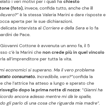
ato i veri motivi per i quali ha
chiesto
tone (foto),
invece, confida tutto, anche che
il
ile,vero?”
è la stessa Valeria Marini e dare risposte e
cca aperta per le sue dichiarazioni.
 delicata intervista al
Corriere e della Sera
e lo fa
ardini de Pace.
Giovanni Cottone è avvenuta un anno fa, il 5
sso c’è la Marini che
non crede più in quel vincolo
a all’imprenditore per tutta la vita.
lemi economici si superano. Ma il vero problema
i stato consumato.
Incredibile, vero?”
confida la
e che l’attrice ha atteso a lungo e sperato che
risveglio dopo la prima notte di nozze
: “
Gianni ha
icordo ancora adesso mentre mi dà le spalle,
o gli parlo di una cosa che riguarda mia madre”.