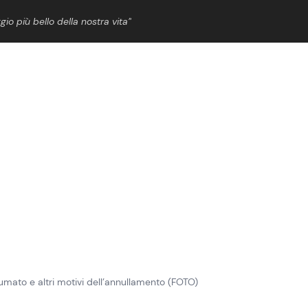
gio più bello della nostra vita”
ShowBiz
News Cinema
News Musica
News Spettacolo
umato e altri motivi dell’annullamento (FOTO)