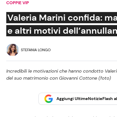
COPPIE VIP
Soap Opera
Valeria Marini confida: 
e altri motivi dell’annul
Social News
Benessere
News dal mondo
Casa
STEFANIA LONGO
Moda e Style
Mondo Mamma
Incredibili le motivazioni che hanno condotto Valer
del suo matrimonio con Giovanni Cottone (foto)
News benessere
Salute
Viaggi e Turismo
Aggiungi UltimeNotizieFlash al
Festività