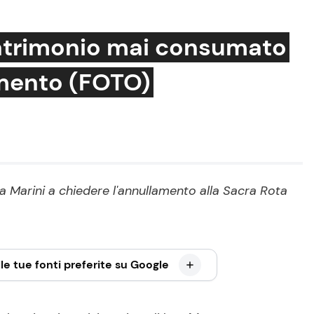
matrimonio mai consumato
lamento (FOTO)
Cucina e Ricette
Consigli di Cucina
Dolci
Le Ricette in TV
ia Marini a chiedere l'annullamento alla Sacra Rota
Primi Piatti
Ricette Facili e Veloci
Ricette Feste
le tue fonti preferite su Google
Ricette per Bambini