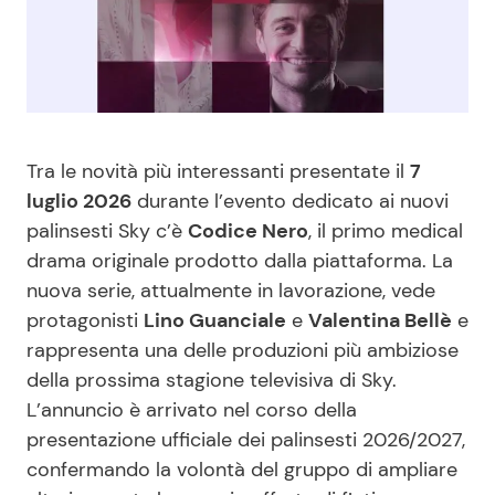
Benessere
Cucina e Ricette
Casa
Consigli di Cucina
Moda e Style
Dolci
Tra le novità più interessanti presentate il
7
luglio 2026
durante l’evento dedicato ai nuovi
Mondo Mamma
Le Ricette in TV
palinsesti Sky c’è
Codice Nero
, il primo medical
drama originale prodotto dalla piattaforma. La
News benessere
Primi Piatti
nuova serie, attualmente in lavorazione, vede
protagonisti
Lino Guanciale
e
Valentina Bellè
e
Salute
Ricette Facili e Veloci
rappresenta una delle produzioni più ambiziose
della prossima stagione televisiva di Sky.
Viaggi e Turismo
Ricette Feste
L’annuncio è arrivato nel corso della
presentazione ufficiale dei palinsesti 2026/2027,
confermando la volontà del gruppo di ampliare
Festività
Ricette per Bambini