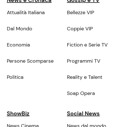
News e Cronaca
Gossip e TV
Attualità Italiana
Bellezze VIP
Dal Mondo
Coppie VIP
Economia
Fiction e Serie TV
Persone Scomparse
Programmi TV
Politica
Reality e Talent
Soap Opera
ShowBiz
Social News
News Cinema
News dal mondo