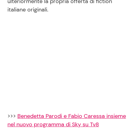
ulteriormente la propria offerta di fiction
italiane originali.
Seguici
Info
Chi siamo
Disclaimer e Privacy
Redazione
Contattaci
Pubblicità
>>>
Benedetta Parodi e Fabio Caressa insieme
nel nuovo programma di Sky su Tv8
Privacy Policy