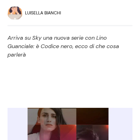
Economia
Fiction e Serie TV
LUISELLA BIANCHI
Persone Scomparse
Programmi TV
Arriva su Sky una nuova serie con Lino
Politica
Reality e Talent
Guanciale: è Codice nero, ecco di che cosa
parlerà
Soap Opera
ShowBiz
Social News
News Cinema
News dal mondo
News Musica
News Spettacolo