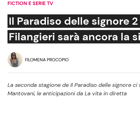
FICTION E SERIE TV
Soap Opera
Il Paradiso delle signore 2
Filangieri sarà ancora la
Social News
Benessere
News dal mondo
Casa
FILOMENA PROCOPIO
Moda e Style
Mondo Mamma
La seconda stagione de Il Paradiso delle signore ci 
Mantovani, le anticipazioni da La vita in diretta
News benessere
Salute
Viaggi e Turismo
Festività