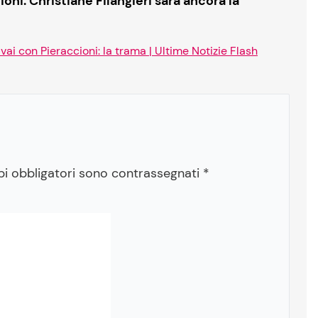
ioni: Christiane Filangieri sarà ancora la
a vai con Pieraccioni: la trama | Ultime Notizie Flash
pi obbligatori sono contrassegnati
*