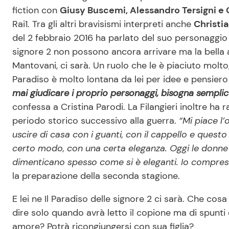
fiction con
Giusy Buscemi, Alessandro Tersigni e
Rai1. Tra gli altri bravisismi interpreti anche
Christia
del 2 febbraio 2016 ha parlato del suo personaggio 
signore 2 non possono ancora arrivare ma la bella 
Mantovani, ci sarà. Un ruolo che le è piaciuto molto, 
Paradiso è molto lontana da lei per idee e pensie
mai giudicare i proprio personaggi, bisogna sempli
confessa a Cristina Parodi. La Filangieri inoltre ha
periodo storico successivo alla guerra.
“Mi piace l’
uscire di casa con i guanti, con il cappello e ques
certo modo, con una certa eleganza. Oggi le donne co
dimenticano spesso come si è eleganti. Io compre
la preparazione della seconda stagione.
E lei ne Il Paradiso delle signore 2 ci sarà. Che c
dire solo quando avrà letto il copione ma di spunti 
amore? Potrà ricongiungersi con sua figlia?