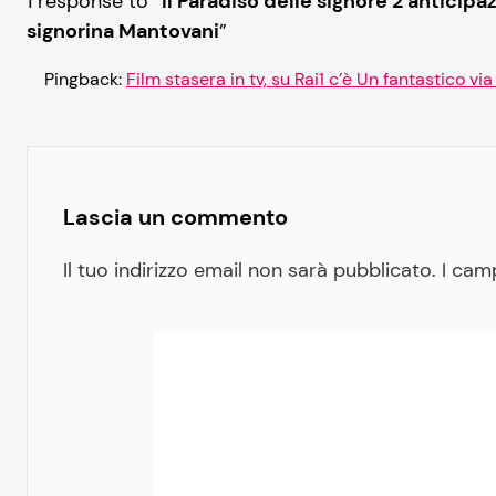
1 response to “
Il Paradiso delle signore 2 anticipaz
signorina Mantovani
”
Pingback:
Film stasera in tv, su Rai1 c’è Un fantastico vi
Lascia un commento
Il tuo indirizzo email non sarà pubblicato.
I cam