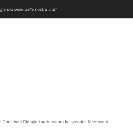
gio più bello della nostra vita”
ShowBiz
News Cinema
News Musica
News Spettacolo
ni: Christiane Filangieri sarà ancora la signorina Mantovani