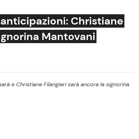
 anticipazioni: Christiane
 signorina Mantovani
Cucina e Ricette
Consigli di Cucina
Dolci
Le Ricette in TV
sarà e Christiane Filangieri sarà ancora la signorina
Primi Piatti
Ricette Facili e Veloci
Ricette Feste
Ricette per Bambini