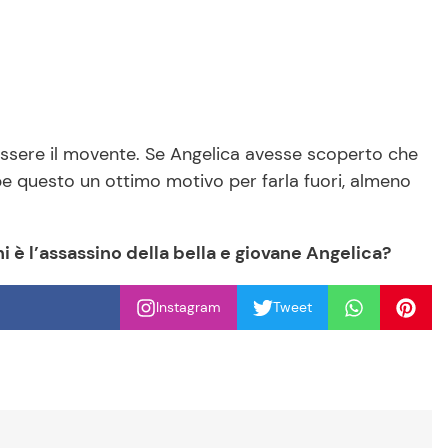
ssere il movente. Se Angelica avesse scoperto che
be questo un ottimo motivo per farla fuori, almeno
i è l’assassino della bella e giovane Angelica?
Instagram
Tweet