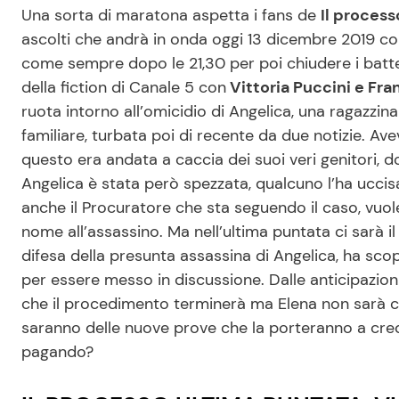
Una sorta di maratona aspetta i fans de
Il process
ascolti che andrà in onda oggi 13 dicembre 2019 con
come sempre dopo le 21,30 per poi chiudere i battent
della fiction di Canale 5 con
Vittoria Puccini e Fr
ruota intorno all’omicidio di Angelica, una ragazzi
familiare, turbata poi di recente da due notizie. Av
questo era andata a caccia dei suoi veri genitori, d
Angelica è stata però spezzata, qualcuno l’ha ucci
anche il Procuratore che sta seguendo il caso, vuol
nome all’assassino. Ma nell’ultima puntata ci sarà i
difesa della presunta assassina di Angelica, ha sco
per essere messo in discussione. Dalle anticipazioni
che il procedimento terminerà ma Elena non sarà con
saranno delle nuove prove che la porteranno a crede
pagando?