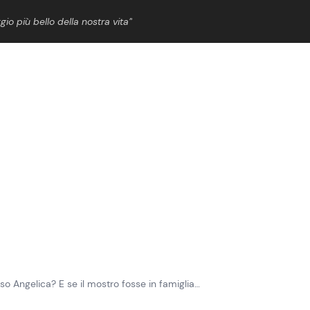
gio più bello della nostra vita”
ShowBiz
News Cinema
News Musica
News Spettacolo
so Angelica? E se il mostro fosse in famiglia…