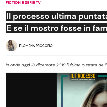
FICTION E SERIE TV
Soap Opera
Il processo ultima puntat
E se il mostro fosse in fam
Social News
Benessere
News dal mondo
Casa
FILOMENA PROCOPIO
Moda e Style
Mondo Mamma
In onda oggi 13 dicembre 2019 l'ultima puntata de I
News benessere
Salute
Viaggi e Turismo
Festività