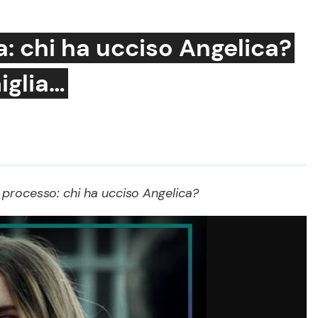
a: chi ha ucciso Angelica?
iglia…
Cucina e Ricette
Consigli di Cucina
Dolci
Le Ricette in TV
l processo: chi ha ucciso Angelica?
Primi Piatti
Ricette Facili e Veloci
Ricette Feste
Ricette per Bambini