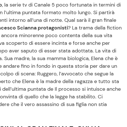
o
, la serie tv di Canale 5 poco fortunata in termini di
 l’ultima puntata formato molto lungo. Si partirà
i intorno all’una di notte. Qual sarà il gran finale
ancesco Scianna protagonisti
? La trama della fiction
na ancora minorenne poco contenta della sua vita
eva scoperto di essere incinta e forse anche per
opo aver saputo di esser stata adottata. La vita di
sa. Sua madre, la sua mamma biologica, Elena che è
e andare fino in fondo in questa storia per dare un
l colpo di scena: Ruggero, l’avvocato che segue la
perto che Elena è la madre della ragazza e tutto sta
 dell’ultima puntata de Il processo si intuisce anche
vinta di quello che la legge ha stabilito. Ci
re che il vero assassino di sua figlia non stia