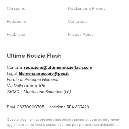
Chi siamo
Disclaimer e Privacy
Redazione
Contattaci
Pubblicità
Privacy Policy
Ultime Notizie Flash
Contatti:
redazione@ultimenotizieflash.com
Legal:
filomena.procopio@pec.it
Purple di Procopio Filomena
Via Della Libertà, 106
73030 - Montesano Salentino (LE)
P.IVA 03370960795 - iscrizione REA 307423
Questo blog non rappresenta una testata giornalistica in quanto viene
aggiornato senza alcuna periodicità. Non puó pertanto considerarsi un