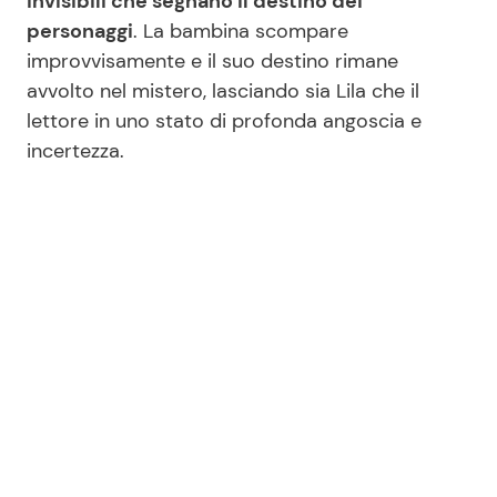
invisibili che segnano il destino dei
personaggi
. La bambina scompare
improvvisamente e il suo destino rimane
Seguici
avvolto nel mistero, lasciando sia Lila che il
lettore in uno stato di profonda angoscia e
incertezza.
Info
Chi siamo
Disclaimer e Privacy
Redazione
Contattaci
Pubblicità
Privacy Policy