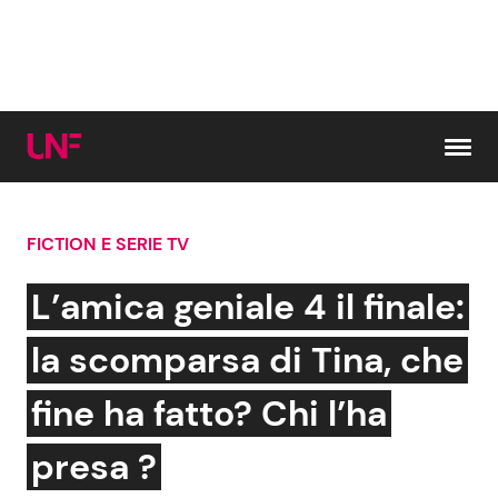
Vai al contenuto
FICTION E SERIE TV
Cerca:
L’amica geniale 4 il finale:
News e Cronaca
Gossip e TV
la scomparsa di Tina, che
Attualità Italiana
Bellezze VIP
fine ha fatto? Chi l’ha
Dal Mondo
Coppie VIP
presa ?