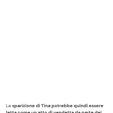
La
sparizione di Tina potrebbe quindi essere
letta come un atto di vendetta da parte dei