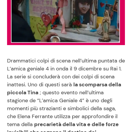
Benessere
Cucina e Ricette
Casa
Consigli di Cucina
Moda e Style
Dolci
Mondo Mamma
Le Ricette in TV
Drammatici colpi di scena nell’ultima puntata de
L’amica geniale 4 in onda il 9 dicembre su Rai 1.
News benessere
Primi Piatti
La serie si concluderà con dei colpi di scena
inattesi. Uno di questi sarà
la scomparsa della
Salute
Ricette Facili e Veloci
piccola Tina
; questo evento nell’ultima
stagione de “L’amica Geniale 4” è uno degli
momenti più strazianti e simbolici della saga,
Viaggi e Turismo
Ricette Feste
che Elena Ferrante utilizza per approfondire il
tema della
precarietà della vita e delle forze
Festività
Ricette per Bambini