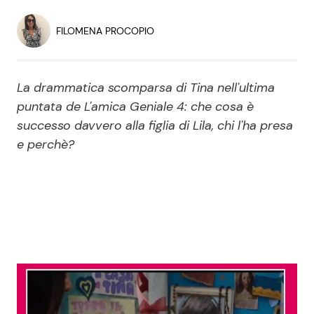
Economia
Fiction e Serie TV
FILOMENA PROCOPIO
Persone Scomparse
Programmi TV
La drammatica scomparsa di Tina nell'ultima
Politica
Reality e Talent
puntata de L'amica Geniale 4: che cosa è
successo davvero alla figlia di Lila, chi l'ha presa
Soap Opera
e perchè?
ShowBiz
Social News
News Cinema
News dal mondo
News Musica
News Spettacolo