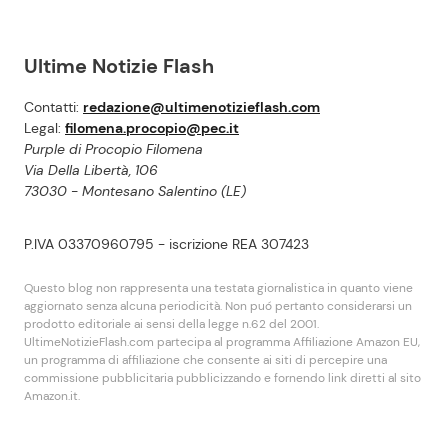
Ultime Notizie Flash
Contatti:
redazione@ultimenotizieflash.com
Legal:
filomena.procopio@pec.it
Purple di Procopio Filomena
Via Della Libertà, 106
73030 - Montesano Salentino (LE)
P.IVA 03370960795 - iscrizione REA 307423
Questo blog non rappresenta una testata giornalistica in quanto viene
aggiornato senza alcuna periodicità. Non puó pertanto considerarsi un
prodotto editoriale ai sensi della legge n.62 del 2001.
UltimeNotizieFlash.com partecipa al programma Affiliazione Amazon EU,
un programma di affiliazione che consente ai siti di percepire una
commissione pubblicitaria pubblicizzando e fornendo link diretti al sito
Amazon.it.