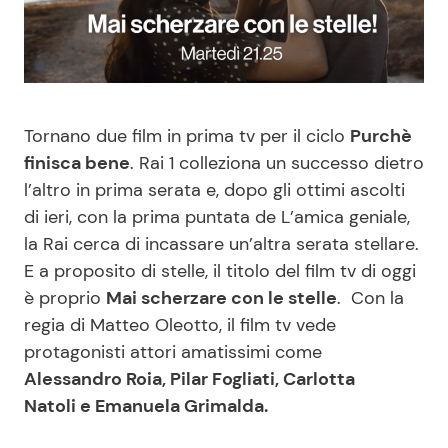
Benessere
Cucina e Ricette
Casa
Consigli di Cucina
Tornano due film in prima tv per il ciclo
Purchè
Moda e Style
Dolci
finisca bene
. Rai 1 colleziona un successo dietro
l’altro in prima serata e, dopo gli ottimi ascolti
Mondo Mamma
Le Ricette in TV
di ieri, con la prima puntata de L’amica geniale,
la Rai cerca di incassare un’altra serata stellare.
News benessere
Primi Piatti
E a proposito di stelle, il titolo del film tv di oggi
è proprio
Mai scherzare con le stelle
. Con la
Salute
Ricette Facili e Veloci
regia di Matteo Oleotto, il film tv vede
protagonisti attori amatissimi come
Viaggi e Turismo
Ricette Feste
Alessandro Roia, Pilar Fogliati, Carlotta
Natoli e Emanuela Grimalda.
Festività
Ricette per Bambini