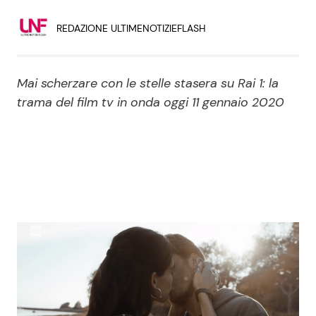
Economia
Fiction e Serie TV
REDAZIONE ULTIMENOTIZIEFLASH
Persone Scomparse
Programmi TV
Mai scherzare con le stelle stasera su Rai 1: la
Politica
Reality e Talent
trama del film tv in onda oggi 11 gennaio 2020
Soap Opera
ShowBiz
Social News
News Cinema
News dal mondo
News Musica
News Spettacolo