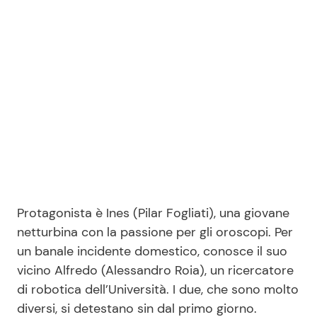
Seguici
Info
Chi siamo
Disclaimer e Privacy
Redazione
Protagonista è Ines (Pilar Fogliati), una giovane
netturbina con la passione per gli oroscopi. Per
Contattaci
un banale incidente domestico, conosce il suo
Pubblicità
vicino Alfredo (Alessandro Roia), un ricercatore
Privacy Policy
di robotica dell’Università. I due, che sono molto
diversi, si detestano sin dal primo giorno.