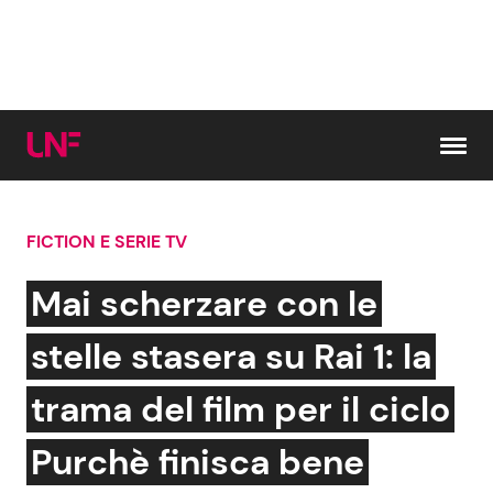
Vai al contenuto
FICTION E SERIE TV
Cerca:
Mai scherzare con le
News e Cronaca
Gossip e TV
stelle stasera su Rai 1: la
Attualità Italiana
Bellezze VIP
trama del film per il ciclo
Dal Mondo
Coppie VIP
Purchè finisca bene