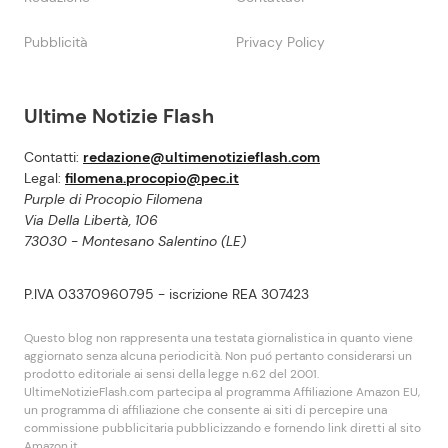
Pubblicità
Privacy Policy
Ultime Notizie Flash
Contatti:
redazione@ultimenotizieflash.com
Legal:
filomena.procopio@pec.it
Purple di Procopio Filomena
Via Della Libertà, 106
73030 - Montesano Salentino (LE)
P.IVA 03370960795 - iscrizione REA 307423
Questo blog non rappresenta una testata giornalistica in quanto viene
aggiornato senza alcuna periodicità. Non puó pertanto considerarsi un
prodotto editoriale ai sensi della legge n.62 del 2001.
UltimeNotizieFlash.com partecipa al programma Affiliazione Amazon EU,
un programma di affiliazione che consente ai siti di percepire una
commissione pubblicitaria pubblicizzando e fornendo link diretti al sito
Amazon.it.