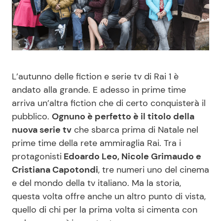
Benessere
Cucina e Ricette
Casa
Consigli di Cucina
Moda e Style
Dolci
L’autunno delle fiction e serie tv di Rai 1 è
andato alla grande. E adesso in prime time
Mondo Mamma
Le Ricette in TV
arriva un’altra fiction che di certo conquisterà il
pubblico.
Ognuno è perfetto è il titolo della
News benessere
Primi Piatti
nuova serie tv
che sbarca prima di Natale nel
prime time della rete ammiraglia Rai. Tra i
Salute
Ricette Facili e Veloci
protagonisti
Edoardo Leo, Nicole Grimaudo e
Cristiana Capotondi
, tre numeri uno del cinema
Viaggi e Turismo
Ricette Feste
e del mondo della tv italiano. Ma la storia,
questa volta offre anche un altro punto di vista,
quello di chi per la prima volta si cimenta con
Festività
Ricette per Bambini