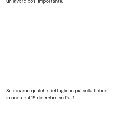
un lavoro così importante.
Seguici
Info
Chi siamo
Disclaimer e Privacy
Redazione
Contattaci
Scopriamo qualche dettaglio in più sulla fiction
Pubblicità
in onda dal 16 dicembre su Rai 1.
Privacy Policy