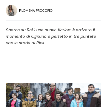
Economia
Fiction e Serie TV
FILOMENA PROCOPIO
Persone Scomparse
Programmi TV
Sbarca su Rai 1 una nuova fiction: è arrivato il
Politica
Reality e Talent
momento di Ognuno è perfetto in tre puntate
con la storia di Rick
Soap Opera
ShowBiz
Social News
News Cinema
News dal mondo
News Musica
News Spettacolo