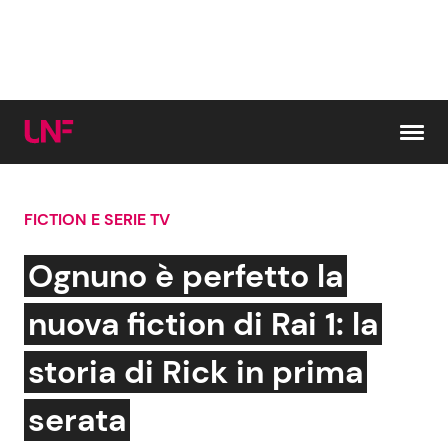
Vai al contenuto
FICTION E SERIE TV
Cerca:
Ognuno è perfetto la
News e Cronaca
Gossip e TV
nuova fiction di Rai 1: la
Attualità Italiana
Bellezze VIP
storia di Rick in prima
Dal Mondo
Coppie VIP
serata