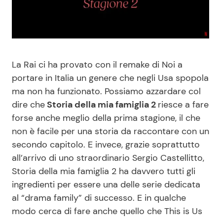
Benessere
Cucina e Ricette
Casa
Consigli di Cucina
La Rai ci ha provato con il remake di Noi a
Moda e Style
Dolci
portare in Italia un genere che negli Usa spopola
ma non ha funzionato. Possiamo azzardare col
Mondo Mamma
Le Ricette in TV
dire che
Storia della mia famiglia 2
riesce a fare
forse anche meglio della prima stagione, il che
News benessere
Primi Piatti
non è facile per una storia da raccontare con un
secondo capitolo. E invece, grazie soprattutto
Salute
Ricette Facili e Veloci
all’arrivo di uno straordinario Sergio Castellitto,
Storia della mia famiglia 2 ha davvero tutti gli
Viaggi e Turismo
Ricette Feste
ingredienti per essere una delle serie dedicata
al “drama family” di successo. E in qualche
Festività
Ricette per Bambini
modo cerca di fare anche quello che This is Us