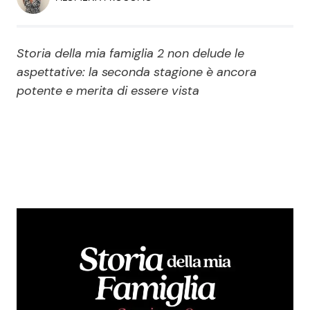
Economia
Fiction e Serie TV
Persone Scomparse
Programmi TV
Storia della mia famiglia 2 non delude le
aspettative: la seconda stagione è ancora
Politica
potente e merita di essere vista
Reality e Talent
Soap Opera
ShowBiz
Social News
News Cinema
News dal mondo
News Musica
News Spettacolo