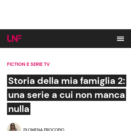
Vai al contenuto
FICTION E SERIE TV
Cerca:
Storia della mia famiglia 2:
News e Cronaca
Gossip e TV
una serie a cui non manca
Attualità Italiana
Bellezze VIP
nulla
Dal Mondo
Coppie VIP
FILOMENA PROCOPIO