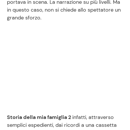
portava in scena. La narrazione su più livelli. Ma
in questo caso, non si chiede allo spettatore un
grande sforzo.
Seguici
Info
Chi siamo
Disclaimer e Privacy
Redazione
Contattaci
Pubblicità
Storia della mia famiglia 2
infatti, attraverso
Privacy Policy
semplici espedienti, dai ricordi a una cassetta