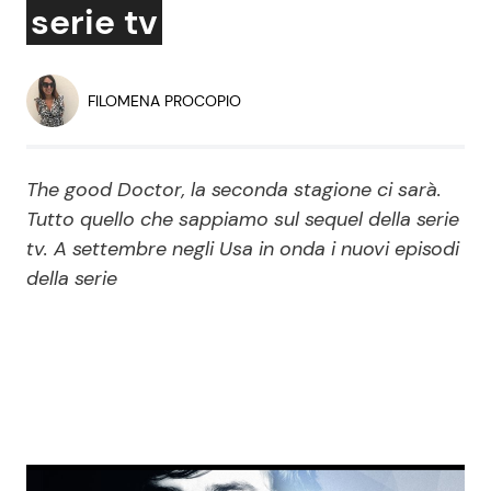
serie tv
Economia
Fiction e Serie TV
Persone Scomparse
Programmi TV
FILOMENA PROCOPIO
Politica
Reality e Talent
The good Doctor, la seconda stagione ci sarà.
Soap Opera
Tutto quello che sappiamo sul sequel della serie
tv. A settembre negli Usa in onda i nuovi episodi
della serie
ShowBiz
Social News
News Cinema
News dal mondo
News Musica
News Spettacolo