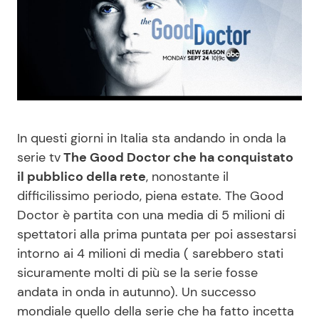
Benessere
Cucina e Ricette
Casa
Consigli di Cucina
Moda e Style
Dolci
In questi giorni in Italia sta andando in onda la
Mondo Mamma
Le Ricette in TV
serie tv
The Good Doctor che ha conquistato
il pubblico della rete
, nonostante il
News benessere
Primi Piatti
difficilissimo periodo, piena estate. The Good
Doctor è partita con una media di 5 milioni di
Salute
Ricette Facili e Veloci
spettatori alla prima puntata per poi assestarsi
intorno ai 4 milioni di media ( sarebbero stati
Viaggi e Turismo
Ricette Feste
sicuramente molti di più se la serie fosse
andata in onda in autunno). Un successo
Festività
Ricette per Bambini
mondiale quello della serie che ha fatto incetta