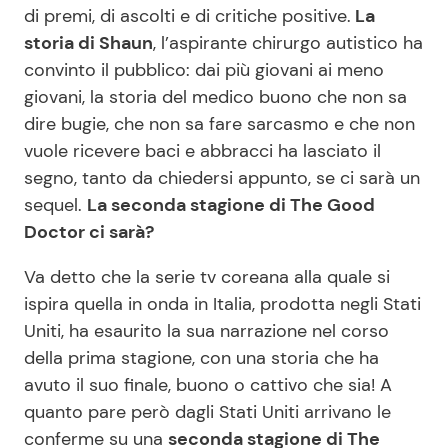
di premi, di ascolti e di critiche positive.
La
storia di Shaun
, l’aspirante chirurgo autistico ha
convinto il pubblico: dai più giovani ai meno
Seguici
giovani, la storia del medico buono che non sa
dire bugie, che non sa fare sarcasmo e che non
vuole ricevere baci e abbracci ha lasciato il
segno, tanto da chiedersi appunto, se ci sarà un
Info
sequel.
La seconda stagione di The Good
Chi siamo
Doctor ci sarà?
Disclaimer e Privacy
Va detto che la serie tv coreana alla quale si
Redazione
ispira quella in onda in Italia, prodotta negli Stati
Uniti, ha esaurito la sua narrazione nel corso
Contattaci
della prima stagione, con una storia che ha
Pubblicità
avuto il suo finale, buono o cattivo che sia! A
Privacy Policy
quanto pare però dagli Stati Uniti arrivano le
conferme su una
seconda stagione di The