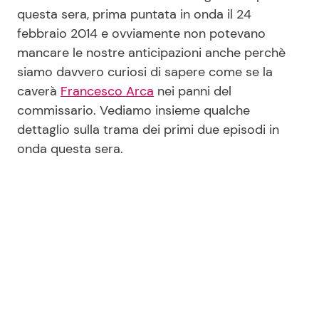
questa sera, prima puntata in onda il 24
febbraio 2014 e ovviamente non potevano
Seguici
mancare le nostre anticipazioni anche perchè
siamo davvero curiosi di sapere come se la
caverà
Francesco Arca
nei panni del
commissario. Vediamo insieme qualche
Info
dettaglio sulla trama dei primi due episodi in
onda questa sera.
Chi siamo
Disclaimer e Privacy
Redazione
Contattaci
Pubblicità
Privacy Policy