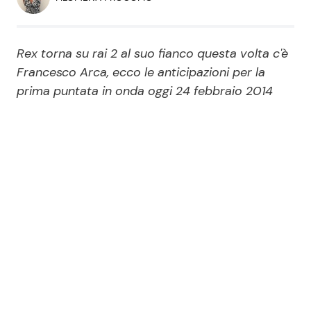
Economia
Fiction e Serie TV
Persone Scomparse
Programmi TV
Rex torna su rai 2 al suo fianco questa volta c'è
Francesco Arca, ecco le anticipazioni per la
Politica
prima puntata in onda oggi 24 febbraio 2014
Reality e Talent
Soap Opera
ShowBiz
Social News
News Cinema
News dal mondo
News Musica
News Spettacolo