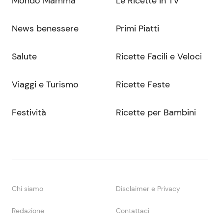
Mondo Mamma
Le Ricette in TV
News benessere
Primi Piatti
Salute
Ricette Facili e Veloci
Viaggi e Turismo
Ricette Feste
Festività
Ricette per Bambini
Chi siamo
Disclaimer e Privacy
Redazione
Contattaci