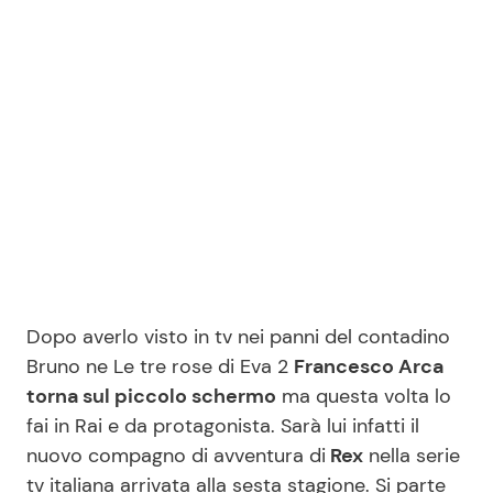
Benessere
Cucina e Ricette
Casa
Consigli di Cucina
Moda e Style
Dolci
Mondo Mamma
Le Ricette in TV
News benessere
Primi Piatti
Dopo averlo visto in tv nei panni del contadino
Salute
Ricette Facili e Veloci
Bruno ne Le tre rose di Eva 2
Francesco Arca
torna sul piccolo schermo
ma questa volta lo
Viaggi e Turismo
Ricette Feste
fai in Rai e da protagonista. Sarà lui infatti il
nuovo compagno di avventura di
Rex
nella serie
Festività
Ricette per Bambini
tv italiana arrivata alla sesta stagione. Si parte