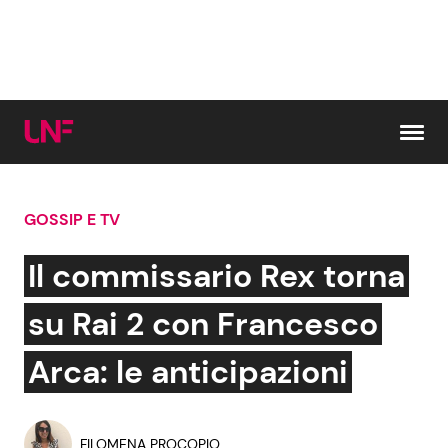
Vai al contenuto
GOSSIP E TV
Cerca:
Il commissario Rex torna
News e Cronaca
Gossip e TV
su Rai 2 con Francesco
Attualità Italiana
Bellezze VIP
Arca: le anticipazioni
Dal Mondo
Coppie VIP
FILOMENA PROCOPIO