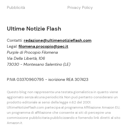
Pubblicità
Privacy Policy
Ultime Notizie Flash
Contatti:
redazione@ultimenotizieflash.com
Legal:
filomena.procopio@pec.it
Purple di Procopio Filomena
Via Della Libertà, 106
73030 - Montesano Salentino (LE)
P.IVA 03370960795 - iscrizione REA 307423
Questo blog non rappresenta una testata giornalistica in quanto viene
aggiornato senza alcuna periodicità. Non puó pertanto considerarsi un
prodotto editoriale ai sensi della legge n.62 del 2001.
UltimeNotizieFlash.com partecipa al programma Affiliazione Amazon EU,
un programma di affiliazione che consente ai siti di percepire una
commissione pubblicitaria pubblicizzando e fornendo link diretti al sito
Amazon.it.