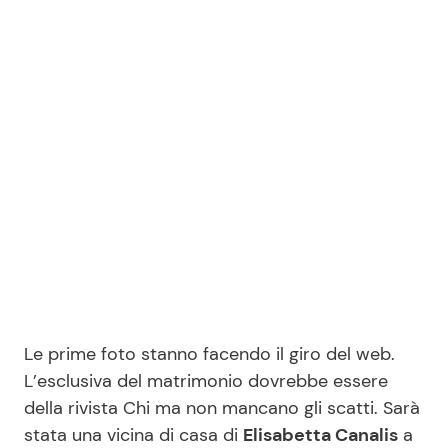
Benessere
Cucina e Ricette
Casa
Consigli di Cucina
Moda e Style
Dolci
Mondo Mamma
Le Ricette in TV
News benessere
Primi Piatti
Salute
Ricette Facili e Veloci
Le prime foto stanno facendo il giro del web.
Viaggi e Turismo
Ricette Feste
L’esclusiva del matrimonio dovrebbe essere
della rivista Chi ma non mancano gli scatti. Sarà
Festività
Ricette per Bambini
stata una vicina di casa di
Elisabetta Canalis
a