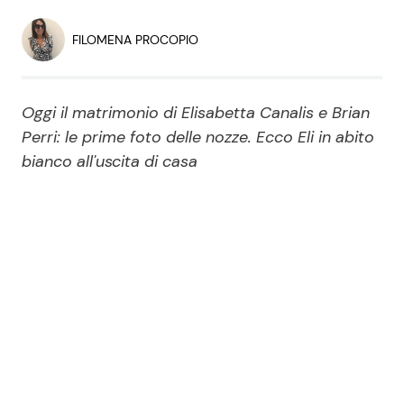
Economia
Fiction e Serie TV
FILOMENA PROCOPIO
Persone Scomparse
Programmi TV
Oggi il matrimonio di Elisabetta Canalis e Brian
Politica
Reality e Talent
Perri: le prime foto delle nozze. Ecco Eli in abito
bianco all'uscita di casa
Soap Opera
ShowBiz
Social News
News Cinema
News dal mondo
News Musica
News Spettacolo