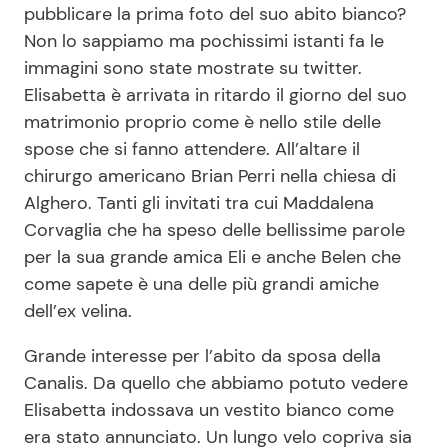
pubblicare la prima foto del suo abito bianco?
Non lo sappiamo ma pochissimi istanti fa le
immagini sono state mostrate su twitter.
Seguici
Elisabetta è arrivata in ritardo il giorno del suo
matrimonio proprio come è nello stile delle
spose che si fanno attendere. All’altare il
chirurgo americano Brian Perri nella chiesa di
Info
Alghero. Tanti gli invitati tra cui Maddalena
Chi siamo
Corvaglia che ha speso delle bellissime parole
per la sua grande amica Eli e anche Belen che
Disclaimer e Privacy
come sapete è una delle più grandi amiche
Redazione
dell’ex velina.
Contattaci
Grande interesse per l’abito da sposa della
Pubblicità
Canalis. Da quello che abbiamo potuto vedere
Privacy Policy
Elisabetta indossava un vestito bianco come
era stato annunciato. Un lungo velo copriva sia