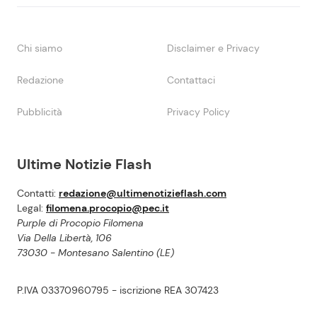
Chi siamo
Disclaimer e Privacy
Redazione
Contattaci
Pubblicità
Privacy Policy
Ultime Notizie Flash
Contatti:
redazione@ultimenotizieflash.com
Legal:
filomena.procopio@pec.it
Purple di Procopio Filomena
Via Della Libertà, 106
73030 - Montesano Salentino (LE)
P.IVA 03370960795 - iscrizione REA 307423