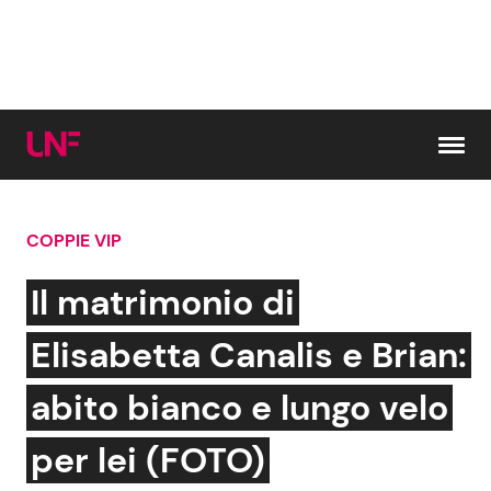
Vai al contenuto
COPPIE VIP
Cerca:
Il matrimonio di
News e Cronaca
Gossip e TV
Elisabetta Canalis e Brian:
Attualità Italiana
Bellezze VIP
abito bianco e lungo velo
Dal Mondo
Coppie VIP
per lei (FOTO)