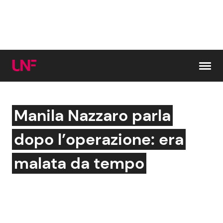
Vai al contenuto
Manila Nazzaro parla
Cerca:
dopo l’operazione: era
News e Cronaca
Gossip e TV
malata da tempo
Attualità Italiana
Bellezze VIP
Dal Mondo
Coppie VIP