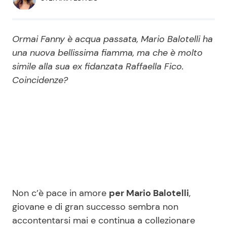
Economia
Fiction e Serie TV
Persone Scomparse
Programmi TV
Ormai Fanny è acqua passata, Mario Balotelli ha
una nuova bellissima fiamma, ma che è molto
Politica
simile alla sua ex fidanzata Raffaella Fico.
Reality e Talent
Coincidenze?
Soap Opera
ShowBiz
Social News
News Cinema
News dal mondo
News Musica
Non c’è pace in amore
per Mario Balotelli
,
giovane e di gran successo sembra non
News Spettacolo
accontentarsi mai e continua a collezionare