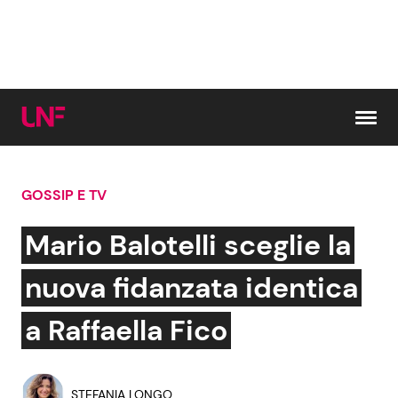
Vai al contenuto
GOSSIP E TV
Cerca:
Mario Balotelli sceglie la
News e Cronaca
Gossip e TV
nuova fidanzata identica
Attualità Italiana
Bellezze VIP
a Raffaella Fico
Dal Mondo
Coppie VIP
STEFANIA LONGO