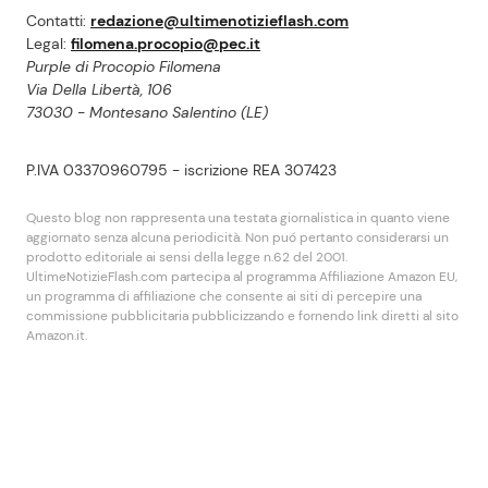
Contatti:
redazione@ultimenotizieflash.com
Legal:
filomena.procopio@pec.it
Purple di Procopio Filomena
Via Della Libertà, 106
73030 - Montesano Salentino (LE)
P.IVA 03370960795 - iscrizione REA 307423
Questo blog non rappresenta una testata giornalistica in quanto viene
aggiornato senza alcuna periodicità. Non puó pertanto considerarsi un
prodotto editoriale ai sensi della legge n.62 del 2001.
UltimeNotizieFlash.com partecipa al programma Affiliazione Amazon EU,
un programma di affiliazione che consente ai siti di percepire una
commissione pubblicitaria pubblicizzando e fornendo link diretti al sito
Amazon.it.