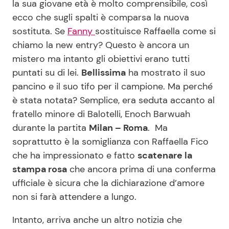
la sua giovane età è molto comprensibile, così
ecco che sugli spalti è comparsa la nuova
sostituta. Se
Fanny
sostituisce Raffaella come si
Seguici
chiamo la new entry? Questo è ancora un
mistero ma intanto gli obiettivi erano tutti
puntati su di lei.
Bellissima
ha mostrato il suo
pancino e il suo tifo per il campione. Ma perché
Info
è stata notata? Semplice, era seduta accanto al
fratello minore di Balotelli, Enoch Barwuah
Chi siamo
durante la partita
Milan – Roma
. Ma
Disclaimer e Privacy
soprattutto è la somiglianza con Raffaella Fico
Redazione
che ha impressionato e fatto
scatenare la
stampa rosa
che ancora prima di una conferma
Contattaci
ufficiale è sicura che la dichiarazione d’amore
Pubblicità
non si farà attendere a lungo.
Privacy Policy
Intanto, arriva anche un altro notizia che