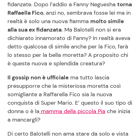
fidanzate. Dopo l’addio a Fanny Neguesha
torna
Benessere
Cucina e Ricette
Raffaella Fico
, anzi no, sembrava fosse lei ma in
realtà è solo una nuova fiamma
molto simile
Casa
Consigli di Cucina
alla sua ex fidanzata
. Ma Balotelli non si era
dichiarato innamorato di Fanny? In realtà aveva
Moda e Style
Dolci
detto qualcosa di simile anche per la Fico, farà
lo stesso per la bella moretta? A proposito chi
Mondo Mamma
Le Ricette in TV
è questa nuova e splendida creatura?
Il gossip non è ufficiale
ma tutto lascia
News benessere
Primi Piatti
presupporre che la misteriosa moretta così
somigliante a Raffarella Fico sia la nuova
Salute
Ricette Facili e Veloci
conquista di Super Mario. E’ questo il suo tipo di
donna o è la
mamma della piccola Pia
che inizia
Viaggi e Turismo
Ricette Feste
a mancargli?
Festività
Ricette per Bambini
Di certo Balotelli non ama stare da solo e vista