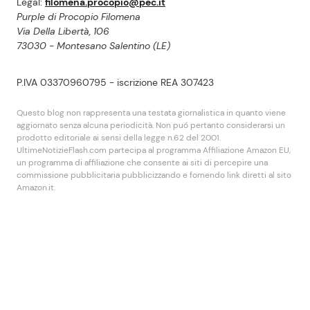
Legal:
filomena.procopio@pec.it
Purple di Procopio Filomena
Via Della Libertà, 106
73030 - Montesano Salentino (LE)
P.IVA 03370960795 - iscrizione REA 307423
Questo blog non rappresenta una testata giornalistica in quanto viene
aggiornato senza alcuna periodicità. Non puó pertanto considerarsi un
prodotto editoriale ai sensi della legge n.62 del 2001.
UltimeNotizieFlash.com partecipa al programma Affiliazione Amazon EU,
un programma di affiliazione che consente ai siti di percepire una
commissione pubblicitaria pubblicizzando e fornendo link diretti al sito
Amazon.it.