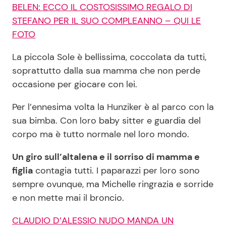
BELEN: ECCO IL COSTOSISSIMO REGALO DI
STEFANO PER IL SUO COMPLEANNO – QUI LE
FOTO
Seguici
La piccola Sole è bellissima, coccolata da tutti,
soprattutto dalla sua mamma che non perde
occasione per giocare con lei.
Info
Per l’ennesima volta la Hunziker è al parco con la
Chi siamo
sua bimba. Con loro baby sitter e guardia del
Disclaimer e Privacy
corpo ma è tutto normale nel loro mondo.
Redazione
Un giro sull’altalena e il sorriso di mamma e
Contattaci
figlia
contagia tutti. I paparazzi per loro sono
sempre ovunque, ma Michelle ringrazia e sorride
Pubblicità
e non mette mai il broncio.
Privacy Policy
CLAUDIO D’ALESSIO NUDO MANDA UN