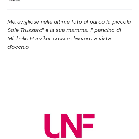
Economia
Fiction e Serie TV
Meravigliose nelle ultime foto al parco la piccola
Persone Scomparse
Programmi TV
Sole Trussardi e la sua mamma. Il pancino di
Michelle Hunziker cresce davvero a vista
Politica
Reality e Talent
d'occhio
Soap Opera
ShowBiz
Social News
News Cinema
News dal mondo
News Musica
News Spettacolo