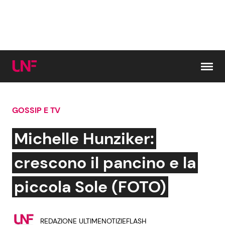
Vai al contenuto
GOSSIP E TV
Cerca:
Michelle Hunziker:
News e Cronaca
Gossip e TV
crescono il pancino e la
Attualità Italiana
Bellezze VIP
piccola Sole (FOTO)
Dal Mondo
Coppie VIP
REDAZIONE ULTIMENOTIZIEFLASH