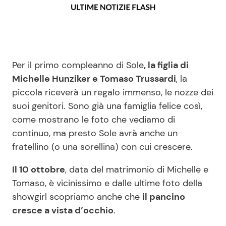
Benessere
Cucina e Ricette
Casa
Consigli di Cucina
Per il primo compleanno di Sole
, la figlia di
Moda e Style
Dolci
Michelle Hunziker e Tomaso Trussardi
, la
piccola riceverà un regalo immenso, le nozze dei
Mondo Mamma
Le Ricette in TV
suoi genitori. Sono già una famiglia felice così,
come mostrano le foto che vediamo di
News benessere
Primi Piatti
continuo, ma presto Sole avrà anche un
fratellino (o una sorellina) con cui crescere.
Salute
Ricette Facili e Veloci
Il 10 ottobre
, data del matrimonio di Michelle e
Tomaso, è vicinissimo e dalle ultime foto della
Viaggi e Turismo
Ricette Feste
showgirl scopriamo anche che
il pancino
cresce a vista d’occhio
.
Festività
Ricette per Bambini