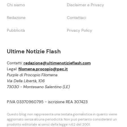
Chi siamo
Disclaimer e Privacy
Redazione
Contattaci
Pubblicità
Privacy Policy
Ultime Notizie Flash
Contatti:
redazione@ultimenotizieflash.com
Legal:
filomena.procopio@pec.it
Purple di Procopio Filomena
Via Della Libertà, 106
73030 - Montesano Salentino (LE)
P.IVA 03370960795 - iscrizione REA 307423
Questo blog non rappresenta una testata giornalistica in quanto viene
aggiornato senza alcuna periodicità. Non puó pertanto considerarsi un
prodotto editoriale ai sensi della legge n.62 del 2001.