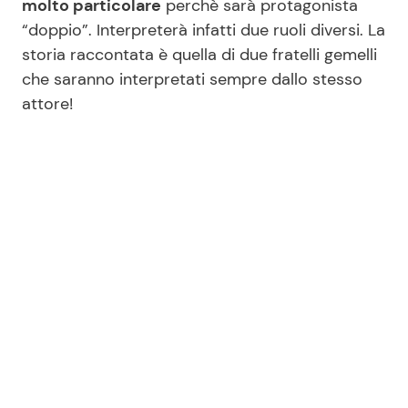
molto particolare
perchè sarà protagonista
“doppio”. Interpreterà infatti due ruoli diversi. La
storia raccontata è quella di due fratelli gemelli
Seguici
che saranno interpretati sempre dallo stesso
attore!
Info
Chi siamo
Disclaimer e Privacy
Redazione
Contattaci
Pubblicità
Privacy Policy