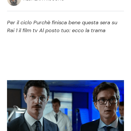
Economia
Fiction e Serie TV
Persone Scomparse
Programmi TV
Per il ciclo Purchè finisca bene questa sera su
Rai 1 il film tv Al posto tuo: ecco la trama
Politica
Reality e Talent
Soap Opera
ShowBiz
Social News
News Cinema
News dal mondo
News Musica
News Spettacolo