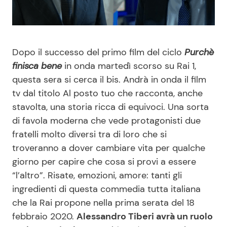
Benessere
Cucina e Ricette
Casa
Consigli di Cucina
Dopo il successo del primo film del ciclo
Purchè
finisca bene
in onda martedì scorso su Rai 1,
Moda e Style
Dolci
questa sera si cerca il bis. Andrà in onda il film
tv dal titolo Al posto tuo che racconta, anche
Mondo Mamma
Le Ricette in TV
stavolta, una storia ricca di equivoci. Una sorta
di favola moderna che vede protagonisti due
News benessere
Primi Piatti
fratelli molto diversi tra di loro che si
troveranno a dover cambiare vita per qualche
Salute
Ricette Facili e Veloci
giorno per capire che cosa si provi a essere
“l’altro”. Risate, emozioni, amore: tanti gli
Viaggi e Turismo
Ricette Feste
ingredienti di questa commedia tutta italiana
che la Rai propone nella prima serata del 18
Festività
Ricette per Bambini
febbraio 2020.
Alessandro Tiberi avrà un ruolo