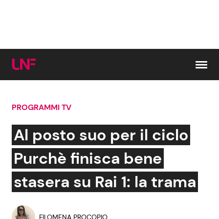
Vai al contenuto
PROGRAMMI TV
Cerca:
Al posto suo per il ciclo
News e Cronaca
Gossip e TV
Purchè finisca bene
Attualità Italiana
Bellezze VIP
stasera su Rai 1: la trama
Dal Mondo
Coppie VIP
FILOMENA PROCOPIO