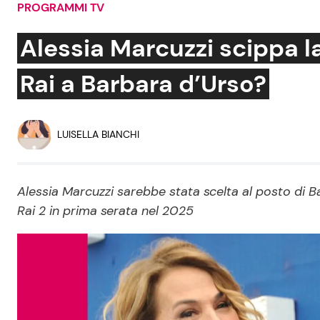
PROGRAMMI TV
Soap Opera
Alessia Marcuzzi scippa 
Rai a Barbara d’Urso?
Social News
Benessere
News dal mondo
Casa
LUISELLA BIANCHI
Moda e Style
Mondo Mamma
Alessia Marcuzzi sarebbe stata scelta al posto di
Rai 2 in prima serata nel 2025
News benessere
Salute
Viaggi e Turismo
Festività