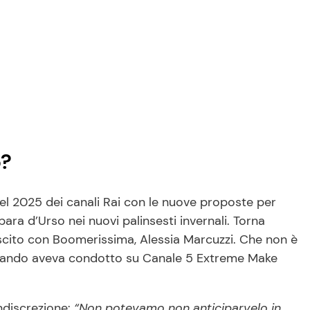
o?
del 2025 dei canali Rai con le nuove proposte per
ara d’Urso nei nuovi palinsesti invernali. Torna
scito con Boomerissima, Alessia Marcuzzi. Che non è
uando aveva condotto su Canale 5 Extreme Make
ndiscrezione:
“Non potevamo non anticiparvelo in