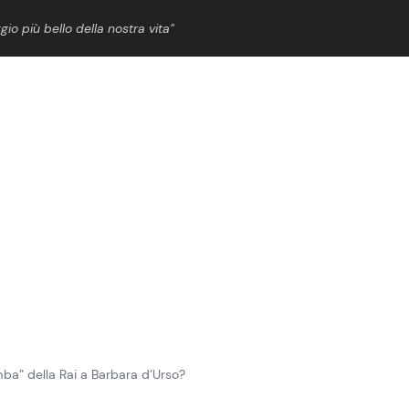
gio più bello della nostra vita”
ShowBiz
News Cinema
News Musica
News Spettacolo
ba” della Rai a Barbara d’Urso?