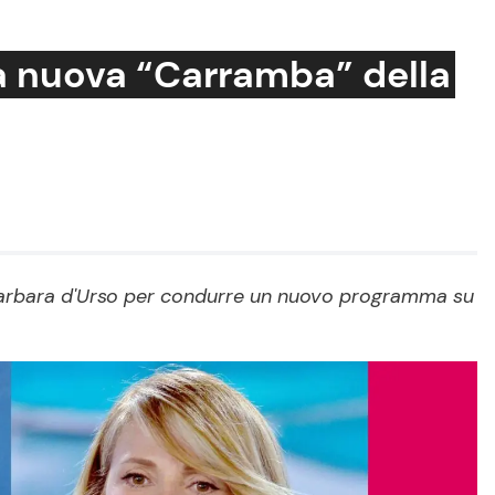
la nuova “Carramba” della
Cucina e Ricette
Consigli di Cucina
Dolci
Le Ricette in TV
 Barbara d'Urso per condurre un nuovo programma su
Primi Piatti
Ricette Facili e Veloci
Ricette Feste
Ricette per Bambini