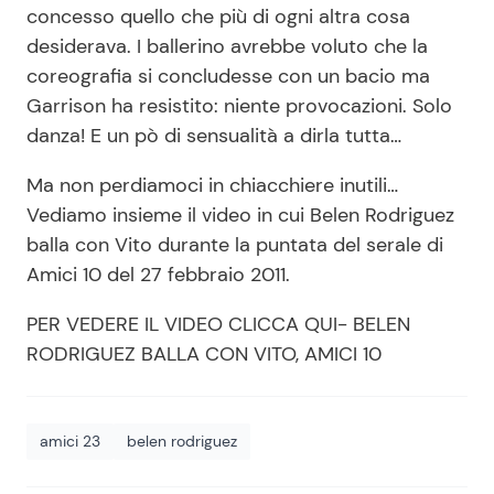
concesso quello che più di ogni altra cosa
desiderava. I ballerino avrebbe voluto che la
coreografia si concludesse con un bacio ma
Seguici
Garrison ha resistito: niente provocazioni. Solo
danza! E un pò di sensualità a dirla tutta…
Ma non perdiamoci in chiacchiere inutili…
Info
Vediamo insieme il video in cui Belen Rodriguez
balla con Vito durante la puntata del serale di
Chi siamo
Amici 10 del 27 febbraio 2011.
Disclaimer e Privacy
PER VEDERE IL VIDEO CLICCA QUI- BELEN
Redazione
RODRIGUEZ BALLA CON VITO, AMICI 10
Contattaci
Pubblicità
amici 23
belen rodriguez
Privacy Policy