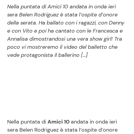
Economia
Fiction e Serie TV
Nella puntata di Amici 10 andata in onda ieri
sera Belen Rodriguez è stata l’ospite d’onore
Persone Scomparse
Programmi TV
della serata. Ha ballato con i ragazzi, con Denny
e con Vito e poi ha cantato con le Francesca e
Annalisa dimostrandosi una vera show girl! Tra
Politica
Reality e Talent
poco vi mostreremo il video del balletto che
vede protagonista il ballerino […]
Soap Opera
ShowBiz
Social News
News Cinema
News dal mondo
News Musica
Nella puntata di
Amici 10
andata in onda ieri
News Spettacolo
sera Belen Rodriguez è stata l’ospite d’onore