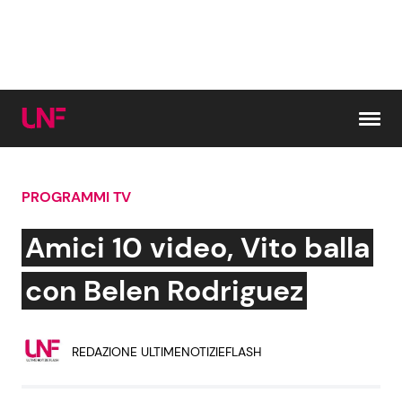
Vai al contenuto
PROGRAMMI TV
Cerca:
Amici 10 video, Vito balla
News e Cronaca
Gossip e TV
con Belen Rodriguez
Attualità Italiana
Bellezze VIP
REDAZIONE ULTIMENOTIZIEFLASH
Dal Mondo
Coppie VIP