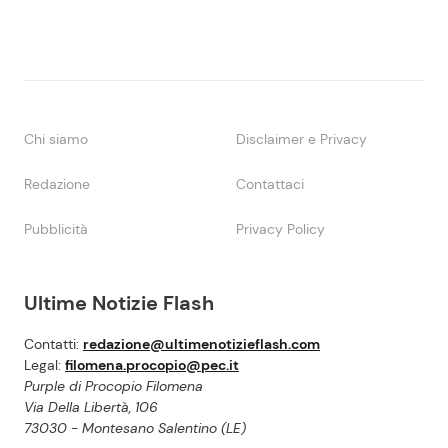
Chi siamo
Disclaimer e Privacy
Redazione
Contattaci
Pubblicità
Privacy Policy
Ultime Notizie Flash
Contatti:
redazione@ultimenotizieflash.com
Legal:
filomena.procopio@pec.it
Purple di Procopio Filomena
Via Della Libertà, 106
73030 - Montesano Salentino (LE)