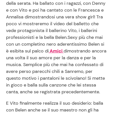
della serata. Ha ballato con i ragazzi, con Denny
Benessere
Cucina e Ricette
e con Vito e poi ha cantato con le Francesca e
Annalisa dimostrandosi una vera show girl! Tra
Casa
Consigli di Cucina
poco vi mostreremo il video del balletto che
vede protagonista il ballerino Vito, i ballerini
Moda e Style
Dolci
professionisti e la bella Belen.Sexy più che mai
con un completino nero aderentissimo Belen si
Mondo Mamma
Le Ricette in TV
è esibita sul palco di
Amici
dimostrando ancora
una volta il suo amore per la danza e per la
News benessere
Primi Piatti
musica. Semplice più che mai ha confessato di
avere perso parecchi chili a Sanremo, per
questo motivo i pantaloni le scivolano! Si mette
Salute
Ricette Facili e Veloci
in gioco e balla sulla canzone che lei stessa
canta, anche se registrata precedentemente.
Viaggi e Turismo
Ricette Feste
E Vito finalmente realizza il suo desiderio: balla
Festività
Ricette per Bambini
con Belen anche se il suo maestro non gli ha