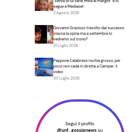
“senza di lui sarei finita ai margini” e lo
segue a Mediaset
2 Agosto 2026
Giovanni Grazioso travolto dal successo
stacca la spina ma a settembre lo
vedremo sul trono?
31 Luglio 2026
Peppone Calabrese rischia grosso, per
poco non cade in diretta a Camper: il
video
30 Luglio 2026
Segui il profilo
@unf_gossipnews
su