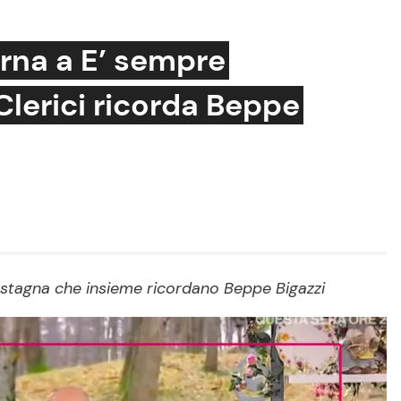
rna a E’ sempre
lerici ricorda Beppe
Cucina e Ricette
Consigli di Cucina
Dolci
Le Ricette in TV
Primi Piatti
astagna che insieme ricordano Beppe Bigazzi
Ricette Facili e Veloci
Ricette Feste
Ricette per Bambini