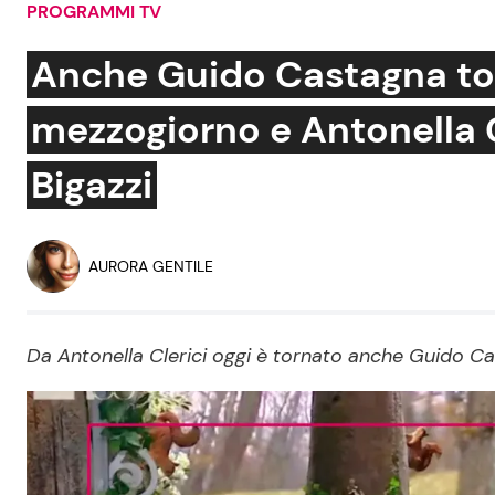
PROGRAMMI TV
Soap Opera
Anche Guido Castagna to
mezzogiorno e Antonella C
Social News
Benessere
Bigazzi
News dal mondo
Casa
Moda e Style
AURORA GENTILE
Mondo Mamma
News benessere
Da Antonella Clerici oggi è tornato anche Guido C
Salute
Viaggi e Turismo
Festività