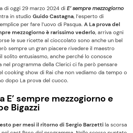
ta di oggi 29 marzo 2024 di
E’ sempre mezzogiorno
ntra in studio
Guido Castagna
, l’esperto di
emplice per fare l’uovo di Pasqua.
A La prova del
empre mezzogiorno è rarissimo vederlo
, arriva ogni
se le sue ricette al cioccolato sono anche un bel
erò sempre un gran piacere rivedere il maestro
 il solito entusiasmo, anche perché lo conosce
 nel programma della Clerici ci fa però pensare
ici del cooking show di Rai che non vediamo da tempo o
no dopo La prova del cuoco.
a E’ sempre mezzogiorno e
pe Bigazzi
sto per mesi il ritorno di Sergio Barzetti
la scorsa
o nel cast fisso del programma. Nelle scorse puntate