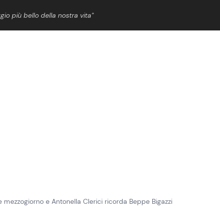
gio più bello della nostra vita”
ShowBiz
News Cinema
News Musica
News Spettacolo
mezzogiorno e Antonella Clerici ricorda Beppe Bigazzi