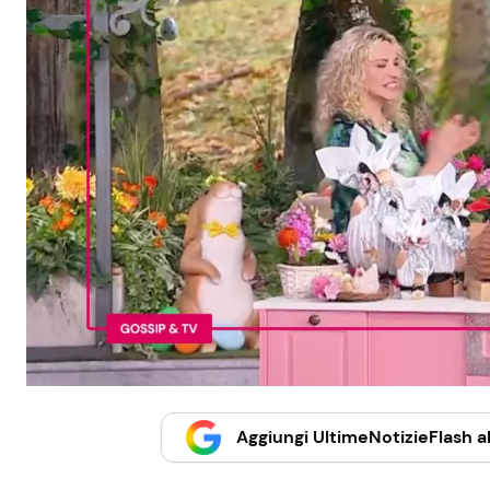
Aggiungi UltimeNotizieFlash al