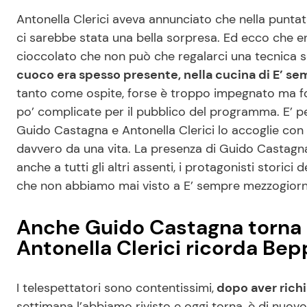
Antonella Clerici aveva annunciato che nella punta
ci sarebbe stata una bella sorpresa. Ed ecco che e
cioccolato che non può che regalarci una tecnica s
cuoco era spesso presente, nella cucina di E’ s
tanto come ospite, forse è troppo impegnato ma for
po’ complicate per il pubblico del programma. E’ p
Guido Castagna e Antonella Clerici lo accoglie con
davvero da una vita. La presenza di Guido Castagna
anche a tutti gli altri assenti, i protagonisti stor
che non abbiamo mai visto a E’ sempre mezzogior
Anche Guido Castagna torna 
Antonella Clerici ricorda Bep
I telespettatori sono contentissimi,
dopo aver richie
settimana l’abbiamo rivisto e oggi torna, è di nuov