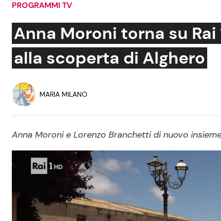
PROGRAMMI TV
Soap Opera
Anna Moroni torna su Rai 
alla scoperta di Alghero
Social News
Benessere
News dal mondo
Casa
MARIA MILANO
Moda e Style
Mondo Mamma
Anna Moroni e Lorenzo Branchetti di nuovo insieme s
News benessere
Salute
Viaggi e Turismo
Festività