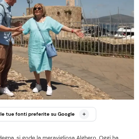
le tue fonti preferite su Google
egna, si gode la meravigliosa Alghero. Oggi ha