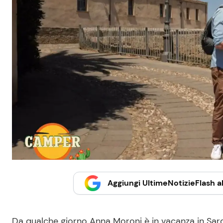
Aggiungi UltimeNotizieFlash al
Da qualche giorno Anna Moroni è in vacanza in Sard