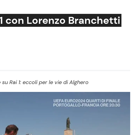
1 con Lorenzo Branchetti
Cucina e Ricette
Consigli di Cucina
Dolci
Le Ricette in TV
u Rai 1: eccoli per le vie di Alghero
Primi Piatti
Ricette Facili e Veloci
Ricette Feste
Ricette per Bambini