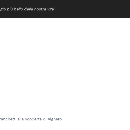
gio più bello della nostra vita”
ShowBiz
News Cinema
News Musica
News Spettacolo
anchetti alla scoperta di Alghero