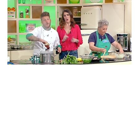
Economia
Fiction e Serie TV
Persone Scomparse
Programmi TV
Politica
Reality e Talent
Soap Opera
ShowBiz
Social News
News Cinema
News dal mondo
News Musica
News Spettacolo