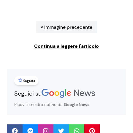
Benessere
Cucina e Ricette
Casa
Consigli di Cucina
« Immagine precedente
Moda e Style
Dolci
Continua a leggere l'articolo
Mondo Mamma
Le Ricette in TV
News benessere
Primi Piatti
Seguici
Salute
Ricette Facili e Veloci
Seguici su
Ricevi le nostre notizie da
Google News
Viaggi e Turismo
Ricette Feste
Festività
Ricette per Bambini