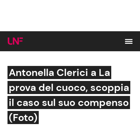
Vai al contenuto
Antonella Clerici a La
Cerca:
prova del cuoco, scoppia
News e Cronaca
Gossip e TV
il caso sul suo compenso
Attualità Italiana
Bellezze VIP
(Foto)
Dal Mondo
Coppie VIP