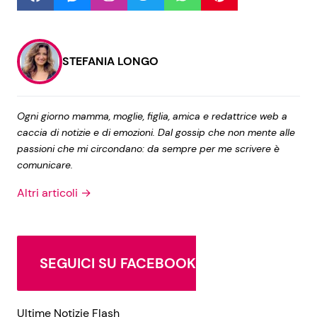
Seguici
STEFANIA LONGO
Ogni giorno mamma, moglie, figlia, amica e redattrice web a
Info
caccia di notizie e di emozioni. Dal gossip che non mente alle
passioni che mi circondano: da sempre per me scrivere è
Chi siamo
comunicare.
Disclaimer e Privacy
Altri articoli →
Redazione
Contattaci
Pubblicità
SEGUICI SU FACEBOOK
Privacy Policy
Ultime Notizie Flash