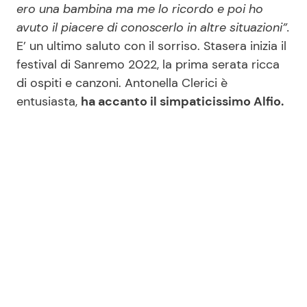
ero una bambina ma me lo ricordo e poi ho
avuto il piacere di conoscerlo in altre situazioni”.
E’ un ultimo saluto con il sorriso. Stasera inizia il
Seguici
festival di Sanremo 2022, la prima serata ricca
di ospiti e canzoni. Antonella Clerici è
entusiasta,
ha accanto il simpaticissimo Alfio.
Info
Chi siamo
Disclaimer e Privacy
Redazione
Contattaci
Pubblicità
Privacy Policy