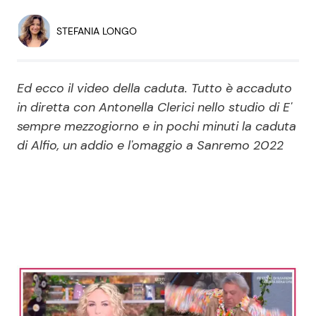
Economia
Fiction e Serie TV
STEFANIA LONGO
Persone Scomparse
Programmi TV
Ed ecco il video della caduta. Tutto è accaduto
Politica
Reality e Talent
in diretta con Antonella Clerici nello studio di E'
sempre mezzogiorno e in pochi minuti la caduta
Soap Opera
di Alfio, un addio e l'omaggio a Sanremo 2022
ShowBiz
Social News
News Cinema
News dal mondo
News Musica
News Spettacolo