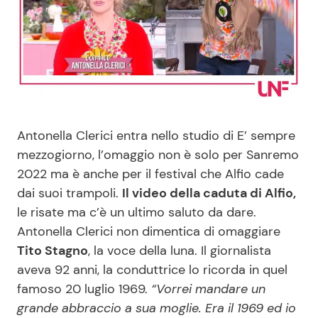
Benessere
Cucina e Ricette
Casa
Consigli di Cucina
Moda e Style
Dolci
Antonella Clerici entra nello studio di E’ sempre
Mondo Mamma
Le Ricette in TV
mezzogiorno, l’omaggio non è solo per Sanremo
2022 ma è anche per il festival che Alfio cade
News benessere
Primi Piatti
dai suoi trampoli.
Il video della caduta di Alfio,
le risate ma c’è un ultimo saluto da dare.
Salute
Ricette Facili e Veloci
Antonella Clerici non dimentica di omaggiare
Tito Stagno
, la voce della luna. Il giornalista
Viaggi e Turismo
Ricette Feste
aveva 92 anni, la conduttrice lo ricorda in quel
famoso 20 luglio 1969.
“Vorrei mandare un
Festività
Ricette per Bambini
grande abbraccio a sua moglie. Era il 1969 ed io