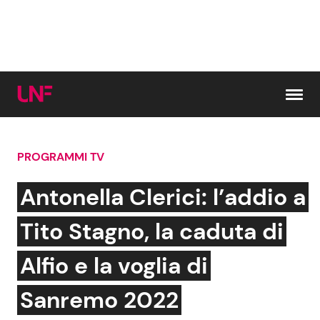
Vai al contenuto
PROGRAMMI TV
Cerca:
Antonella Clerici: l’addio a
News e Cronaca
Gossip e TV
Tito Stagno, la caduta di
Attualità Italiana
Bellezze VIP
Alfio e la voglia di
Dal Mondo
Coppie VIP
Sanremo 2022