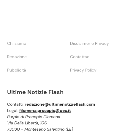
Chi siamo
Disclaimer e Privacy
Redazione
Contattaci
Pubblicità
Privacy Policy
Ultime Notizie Flash
Contatti:
redazione@ultimenotizieflash.com
Legal:
filomena.procopio@pec.it
Purple di Procopio Filomena
Via Della Libertà, 106
73030 - Montesano Salentino (LE)