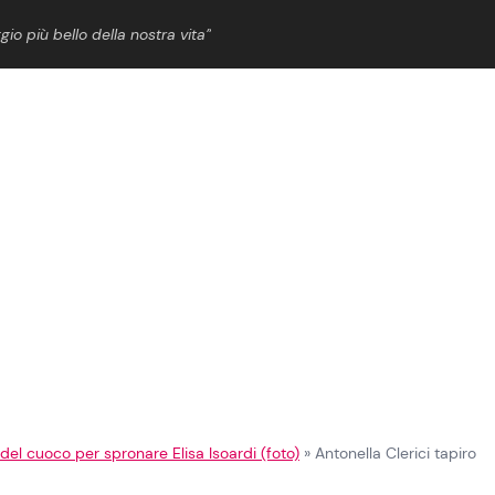
gio più bello della nostra vita”
ShowBiz
News Cinema
News Musica
News Spettacolo
 del cuoco per spronare Elisa Isoardi (foto)
»
Antonella Clerici tapiro