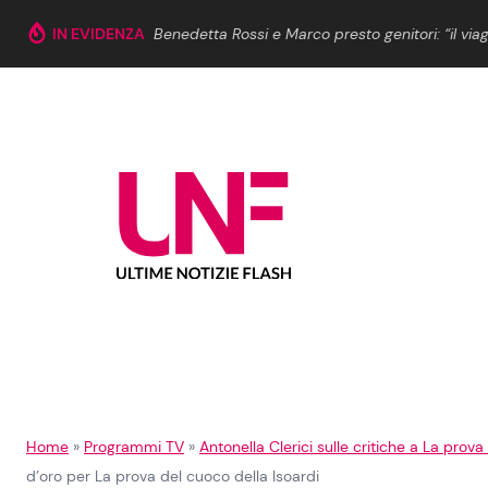
Vai al contenuto
IN EVIDENZA
Benedetta Rossi e Marco presto genitori: “il viag
Cerca:
News e Cronaca
Gossip e TV
Attualità Italiana
Bellezze VIP
Dal Mondo
Coppie VIP
Economia
Fiction e Serie TV
Persone Scomparse
Programmi TV
Home
»
Programmi TV
»
Antonella Clerici sulle critiche a La prova
d’oro per La prova del cuoco della Isoardi
Politica
Reality e Talent