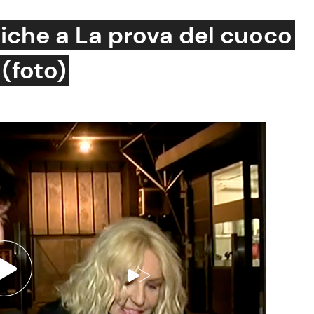
itiche a La prova del cuoco
 (foto)
Cucina e Ricette
Consigli di Cucina
Dolci
Le Ricette in TV
Primi Piatti
Ricette Facili e Veloci
Ricette Feste
Ricette per Bambini