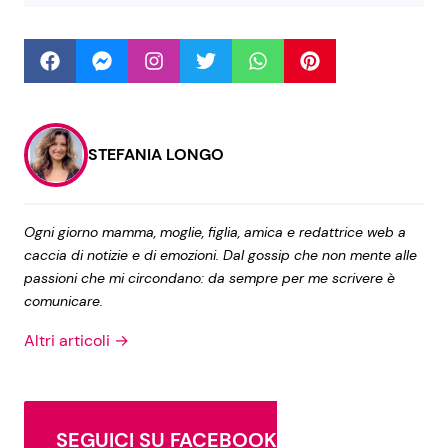
Seguici
STEFANIA LONGO
Info
Chi siamo
Ogni giorno mamma, moglie, figlia, amica e redattrice web a
caccia di notizie e di emozioni. Dal gossip che non mente alle
Disclaimer e Privacy
passioni che mi circondano: da sempre per me scrivere è
Redazione
comunicare.
Contattaci
Altri articoli →
Pubblicità
Privacy Policy
SEGUICI SU FACEBOOK