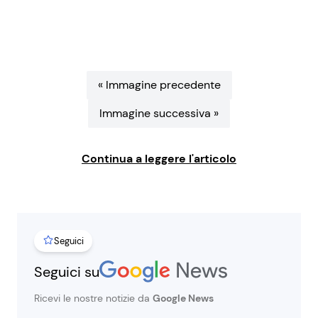
Benessere
Cucina e Ricette
Casa
Consigli di Cucina
« Immagine precedente
Moda e Style
Dolci
Immagine successiva »
Mondo Mamma
Le Ricette in TV
Continua a leggere l'articolo
News benessere
Primi Piatti
Salute
Ricette Facili e Veloci
Seguici
Viaggi e Turismo
Ricette Feste
Seguici su
Ricevi le nostre notizie da
Google News
Festività
Ricette per Bambini