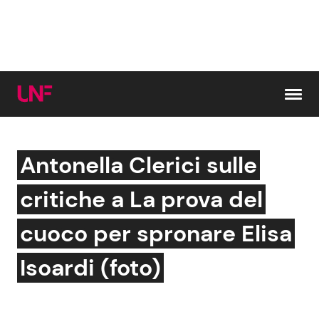
Vai al contenuto
Antonella Clerici sulle
Cerca:
critiche a La prova del
News e Cronaca
Gossip e TV
cuoco per spronare Elisa
Attualità Italiana
Bellezze VIP
Isoardi (foto)
Dal Mondo
Coppie VIP