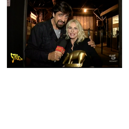
Economia
Fiction e Serie TV
Persone Scomparse
Programmi TV
Politica
Reality e Talent
Soap Opera
ShowBiz
Social News
News Cinema
News dal mondo
News Musica
News Spettacolo