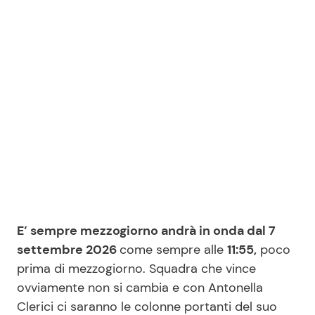
Seguici
Info
Chi siamo
Disclaimer e Privacy
Redazione
E’ sempre mezzogiorno andrà in onda dal 7
Contattaci
settembre 2026
come sempre alle
11:55,
poco
Pubblicità
prima di mezzogiorno. Squadra che vince
Privacy Policy
ovviamente non si cambia e con Antonella
Clerici ci saranno le colonne portanti del suo