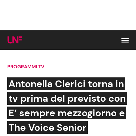
Vai al contenuto
PROGRAMMI TV
Cerca:
Antonella Clerici torna in
News e Cronaca
Gossip e TV
tv prima del previsto con
Attualità Italiana
Bellezze VIP
E’ sempre mezzogiorno e
Dal Mondo
Coppie VIP
The Voice Senior