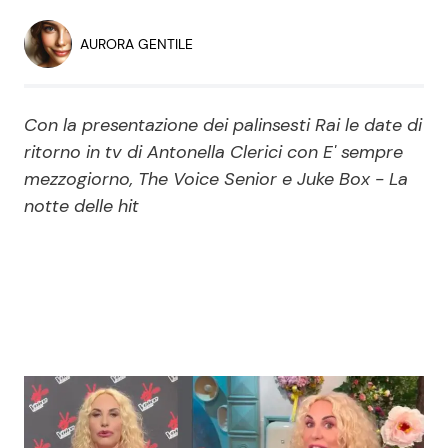
Economia
Fiction e Serie TV
AURORA GENTILE
Persone Scomparse
Programmi TV
Con la presentazione dei palinsesti Rai le date di
Politica
Reality e Talent
ritorno in tv di Antonella Clerici con E' sempre
mezzogiorno, The Voice Senior e Juke Box - La
Soap Opera
notte delle hit
ShowBiz
Social News
News Cinema
News dal mondo
News Musica
News Spettacolo