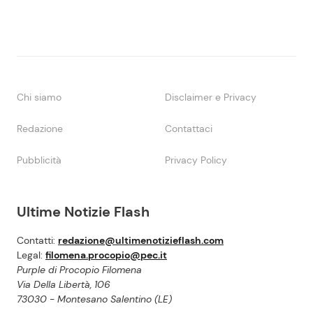
Chi siamo
Disclaimer e Privacy
Redazione
Contattaci
Pubblicità
Privacy Policy
Ultime Notizie Flash
Contatti:
redazione@ultimenotizieflash.com
Legal:
filomena.procopio@pec.it
Purple di Procopio Filomena
Via Della Libertà, 106
73030 - Montesano Salentino (LE)