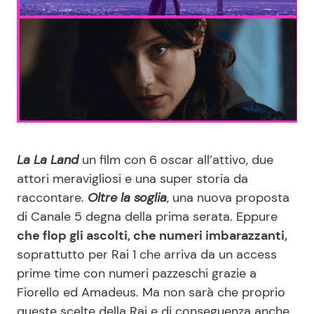
Benessere
Cucina e Ricette
Casa
Consigli di Cucina
Moda e Style
Dolci
Mondo Mamma
Le Ricette in TV
La La Land
un film con 6 oscar all’attivo, due
attori meravigliosi e una super storia da
News benessere
Primi Piatti
raccontare.
Oltre la soglia
, una nuova proposta
di Canale 5 degna della prima serata. Eppure
Salute
Ricette Facili e Veloci
che flop gli ascolti, che numeri imbarazzanti,
soprattutto per Rai 1 che arriva da un access
Viaggi e Turismo
Ricette Feste
prime time con numeri pazzeschi grazie a
Fiorello ed Amadeus. Ma non sarà che proprio
Festività
Ricette per Bambini
queste scelte della Rai e di conseguenza anche