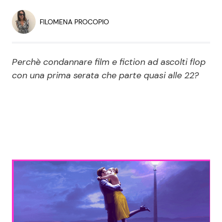
Economia
Fiction e Serie TV
FILOMENA PROCOPIO
Persone Scomparse
Programmi TV
Perchè condannare film e fiction ad ascolti flop
Politica
Reality e Talent
con una prima serata che parte quasi alle 22?
Soap Opera
ShowBiz
Social News
News Cinema
News dal mondo
News Musica
News Spettacolo