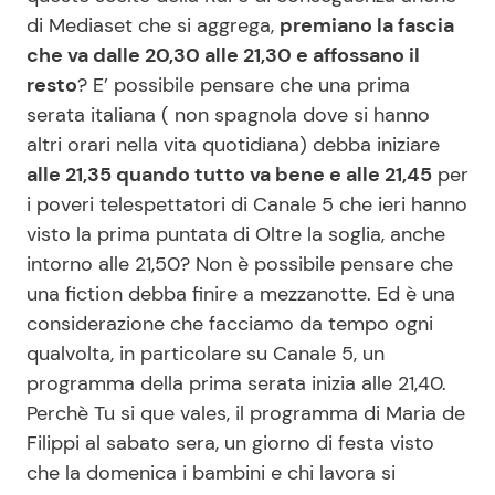
di Mediaset che si aggrega,
premiano la fascia
che va dalle 20,30 alle 21,30 e affossano il
Seguici
resto
? E’ possibile pensare che una prima
serata italiana ( non spagnola dove si hanno
altri orari nella vita quotidiana) debba iniziare
alle 21,35 quando tutto va bene e alle 21,45
per
Info
i poveri telespettatori di Canale 5 che ieri hanno
visto la prima puntata di Oltre la soglia, anche
Chi siamo
intorno alle 21,50? Non è possibile pensare che
Disclaimer e Privacy
una fiction debba finire a mezzanotte. Ed è una
considerazione che facciamo da tempo ogni
Redazione
qualvolta, in particolare su Canale 5, un
Contattaci
programma della prima serata inizia alle 21,40.
Pubblicità
Perchè Tu si que vales, il programma di Maria de
Filippi al sabato sera, un giorno di festa visto
Privacy Policy
che la domenica i bambini e chi lavora si