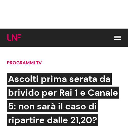
Vai al contenuto
PROGRAMMI TV
Cerca:
Ascolti prima serata da
News e Cronaca
Gossip e TV
brivido per Rai 1 e Canale
Attualità Italiana
Bellezze VIP
5: non sarà il caso di
Dal Mondo
Coppie VIP
ripartire dalle 21,20?