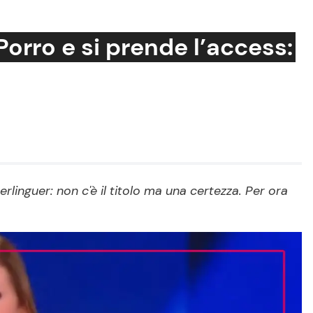
Porro e si prende l’access:
Cucina e Ricette
Consigli di Cucina
Dolci
Le Ricette in TV
inguer: non c'è il titolo ma una certezza. Per ora
Primi Piatti
Ricette Facili e Veloci
Ricette Feste
Ricette per Bambini