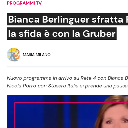
PROGRAMMI TV
Soap Opera
Bianca Berlinguer sfratta 
la sfida è con la Gruber
Social News
Benessere
News dal mondo
Casa
MARIA MILANO
Moda e Style
Mondo Mamma
Nuovo programma in arrivo su Rete 4 con Bianca Berl
Nicola Porro con Stasera Italia si prende una pausa
News benessere
Salute
Viaggi e Turismo
Festività