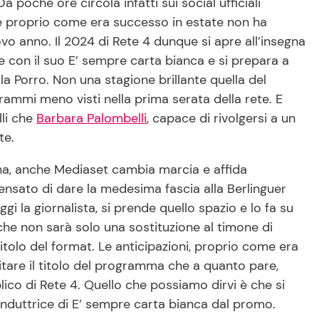
a poche ore circola infatti sui social ufficiali
he proprio come era successo in estate non ha
ovo anno. Il 2024 di Rete 4 dunque si apre all’insegna
 con il suo E’ sempre carta bianca e si prepara a
la Porro. Non una stagione brillante quella del
rammi meno visti nella prima serata della rete. E
lli che
Barbara Palombelli
, capace di rivolgersi a un
te.
rana, anche Mediaset cambia marcia e affida
pensato di dare la medesima fascia alla Berlinguer
i la giornalista, si prende quello spazio e lo fa su
he non sarà solo una sostituzione al timone di
itolo del format. Le anticipazioni, proprio come era
itare il titolo del programma che a quanto pare,
blico di Rete 4. Quello che possiamo dirvi è che si
nduttrice di E’ sempre carta bianca dal promo.