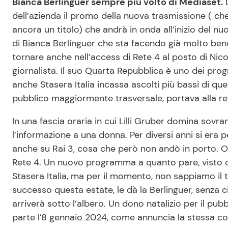
Bianca Berlinguer sempre più volto di Mediaset.
D
dell’azienda il promo della nuova trasmissione ( c
ancora un titolo) che andrà in onda all’inizio del nu
di Bianca Berlinguer che sta facendo già molto bene
tornare anche nell’access di Rete 4 al posto di Nico
giornalista. Il suo Quarta Repubblica è uno dei prog
anche Stasera Italia incassa ascolti più bassi di que
pubblico maggiormente trasversale, portava alla re
In una fascia oraria in cui Lilli Gruber domina sov
l’informazione a una donna. Per diversi anni si era 
anche su Rai 3, cosa che però non andò in porto. Ogg
Rete 4. Un nuovo programma a quanto pare, visto c
Stasera Italia, ma per il momento, non sappiamo il t
successo questa estate, le dà la Berlinguer, senza c
arriverà sotto l’albero. Un dono natalizio per il pub
parte l’8 gennaio 2024, come annuncia la stessa co