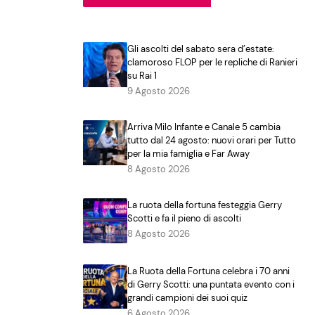
Gli ascolti del sabato sera d’estate:
clamoroso FLOP per le repliche di Ranieri
su Rai 1
9 Agosto 2026
Arriva Milo Infante e Canale 5 cambia
tutto dal 24 agosto: nuovi orari per Tutto
per la mia famiglia e Far Away
8 Agosto 2026
La ruota della fortuna festeggia Gerry
Scotti e fa il pieno di ascolti
8 Agosto 2026
La Ruota della Fortuna celebra i 70 anni
di Gerry Scotti: una puntata evento con i
grandi campioni dei suoi quiz
6 Agosto 2026