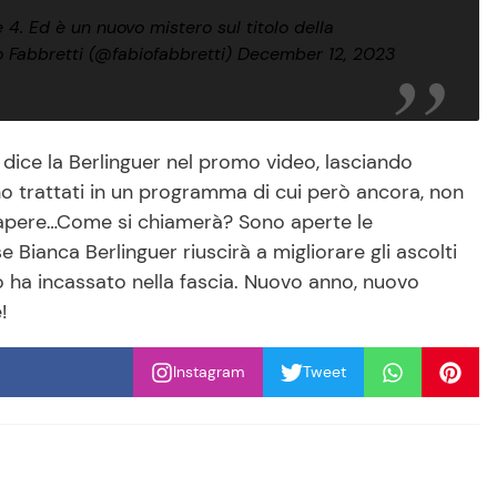
4. Ed è un nuovo mistero sul titolo della
 Fabbretti (@fabiofabbretti)
December 12, 2023
dice la Berlinguer nel promo video, lasciando
no trattati in un programma di cui però ancora, non
 sapere…Come si chiamerà? Sono aperte le
Bianca Berlinguer riuscirà a migliorare gli ascolti
o ha incassato nella fascia. Nuovo anno, nuovo
!
Instagram
Tweet