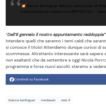
💥 Bianca Berlinguer debutta nell’access di Rete 
trasmissione
pic.twitter.com/9RVGZ57tjV
— Fabio
“
Dall’8 gennaio il nostro appuntamento raddoppia”
intendere quelli che saranno i temi caldi che saran
si conosce il titolo! Attendiamo dunque curiosi di
scommesse. Altrettanto interessante sarà sapere se 
non esaltanti che da settembre a oggi Nicola Porrr
programma e forse nuovi ascolti: staremo a vedere
Condividi su Facebook
bianca berlinguer
mediaset
rete 4