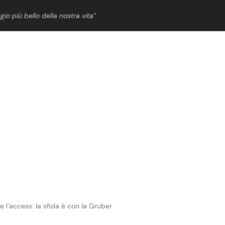
gio più bello della nostra vita”
ShowBiz
News Cinema
News Musica
News Spettacolo
e l’access: la sfida è con la Gruber