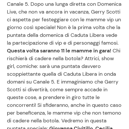
Canale 5. Dopo una lunga diretta con Domenica
Live, che non va ancora in vacanza, Gerry Scotti
ci aspetta per festeggiare con le mamme vip un
Seguici
giorno così speciale! Non è la prima volta che la
puntata della domenica di Caduta Libera vede
la partecipazione di vip e di personaggi famosi.
Questa volta saranno 11 le mamme in gara!
Chi
Info
rischierà di cadere nella botola? Attrici, show
Chi siamo
girl, comiche: sarà una puntata davvero
scoppiettante quella di Caduta Libera in onda
Disclaimer e Privacy
domani su Canale 5. E immaginiamo che Gerry
Redazione
Scotti si divertirà, come sempre accade in
Contattaci
queste cose, a prendere in giro tutte le
concorrenti! Si sfideranno, anche in questo caso
Pubblicità
per beneficenza, le mamme vip che non temono
Privacy Policy
di cadere nella botola. Vedremo in questa
puntata speciale:
Giovanna Civitillo, Cecilia