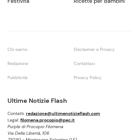
Festività
Ricette per Bambini
Chi siamo
Disclaimer e Privacy
Redazione
Contattaci
Pubblicità
Privacy Policy
Ultime Notizie Flash
Contatti:
redazione@ultimenotizieflash.com
Legal:
filomena.procopio@pec.it
Purple di Procopio Filomena
Via Della Libertà, 106
73030 - Montesano Salentino (LE)