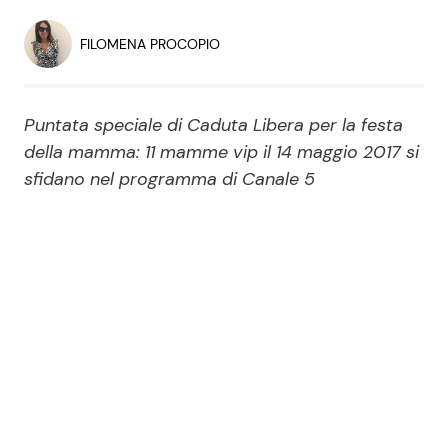
Economia
Fiction e Serie TV
FILOMENA PROCOPIO
Persone Scomparse
Programmi TV
Puntata speciale di Caduta Libera per la festa
Politica
Reality e Talent
della mamma: 11 mamme vip il 14 maggio 2017 si
sfidano nel programma di Canale 5
Soap Opera
ShowBiz
Social News
News Cinema
News dal mondo
News Musica
News Spettacolo