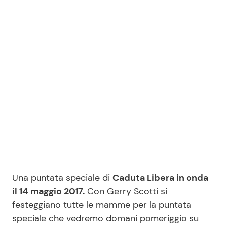
Benessere
Cucina e Ricette
Casa
Consigli di Cucina
Moda e Style
Dolci
Mondo Mamma
Le Ricette in TV
News benessere
Primi Piatti
Salute
Ricette Facili e Veloci
Una puntata speciale di
Caduta Libera in onda
Viaggi e Turismo
Ricette Feste
il 14 maggio 2017.
Con Gerry Scotti si
festeggiano tutte le mamme per la puntata
Festività
Ricette per Bambini
speciale che vedremo domani pomeriggio su