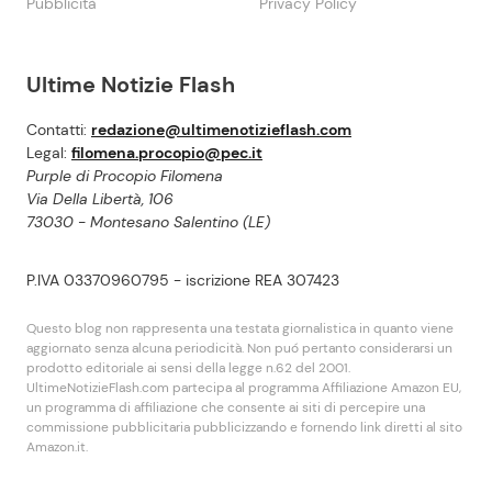
Pubblicità
Privacy Policy
Ultime Notizie Flash
Contatti:
redazione@ultimenotizieflash.com
Legal:
filomena.procopio@pec.it
Purple di Procopio Filomena
Via Della Libertà, 106
73030 - Montesano Salentino (LE)
P.IVA 03370960795 - iscrizione REA 307423
Questo blog non rappresenta una testata giornalistica in quanto viene
aggiornato senza alcuna periodicità. Non puó pertanto considerarsi un
prodotto editoriale ai sensi della legge n.62 del 2001.
UltimeNotizieFlash.com partecipa al programma Affiliazione Amazon EU,
un programma di affiliazione che consente ai siti di percepire una
commissione pubblicitaria pubblicizzando e fornendo link diretti al sito
Amazon.it.