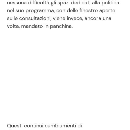
nessuna difficoltà gli spazi dedicati alla politica
nel suo programma, con delle finestre aperte
sulle consultazioni, viene invece, ancora una
Seguici
volta, mandato in panchina.
Info
Chi siamo
Disclaimer e Privacy
Redazione
Contattaci
Pubblicità
Privacy Policy
Questi continui cambiamenti di