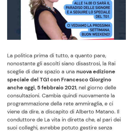
Benessere
Cucina e Ricette
Casa
Consigli di Cucina
Moda e Style
Dolci
La politica prima di tutto, a quanto pare,
Mondo Mamma
Le Ricette in TV
nonostante gli ascolti siano disastrosi, la Rai
sceglie di dare spazio a una
nuova edizione
News benessere
Primi Piatti
speciale del TG1 con Francesco Giorgino
anche oggi, 5 febbraio 2021
, nel giorno delle
Salute
Ricette Facili e Veloci
consultazioni. Cambia quindi nuovamente la
programmazione della rete ammiraglia, e ci
Viaggi e Turismo
Ricette Feste
viene da dire, a discapito di Alberto Matano. Il
conduttore de La vita in diretta che, al pari dei
Festività
Ricette per Bambini
suoi colleghi, avrebbe potuto gestire senza