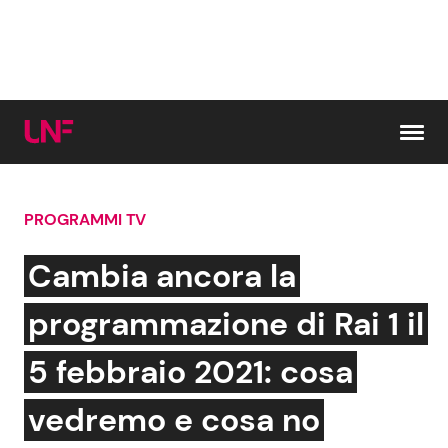
Vai al contenuto
PROGRAMMI TV
Cerca:
Cambia ancora la
News e Cronaca
Gossip e TV
programmazione di Rai 1 il
Attualità Italiana
Bellezze VIP
5 febbraio 2021: cosa
Dal Mondo
Coppie VIP
vedremo e cosa no