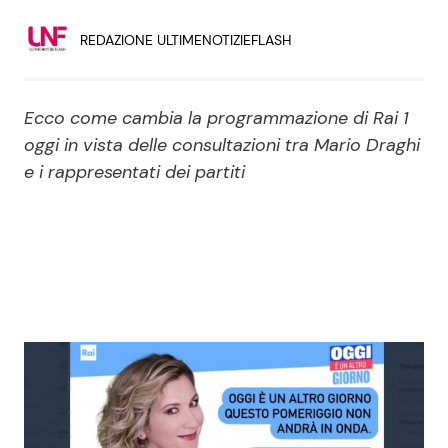
Economia
Fiction e Serie TV
REDAZIONE ULTIMENOTIZIEFLASH
Persone Scomparse
Programmi TV
Ecco come cambia la programmazione di Rai 1
Politica
Reality e Talent
oggi in vista delle consultazioni tra Mario Draghi
e i rappresentati dei partiti
Soap Opera
ShowBiz
Social News
News Cinema
News dal mondo
News Musica
News Spettacolo