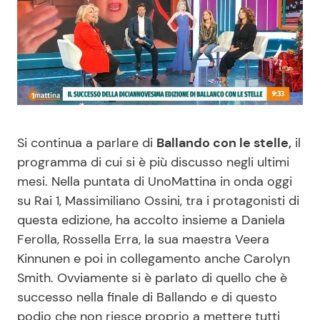
Benessere
Cucina e Ricette
Casa
Consigli di Cucina
Moda e Style
Dolci
Mondo Mamma
Le Ricette in TV
Si continua a parlare di
Ballando con le stelle,
il
programma di cui si è più discusso negli ultimi
mesi. Nella puntata di UnoMattina in onda oggi
News benessere
Primi Piatti
su Rai 1, Massimiliano Ossini, tra i protagonisti di
questa edizione, ha accolto insieme a Daniela
Salute
Ricette Facili e Veloci
Ferolla, Rossella Erra, la sua maestra Veera
Kinnunen e poi in collegamento anche Carolyn
Viaggi e Turismo
Ricette Feste
Smith. Ovviamente si è parlato di quello che è
successo nella finale di Ballando e di questo
Festività
Ricette per Bambini
podio che non riesce proprio a mettere tutti