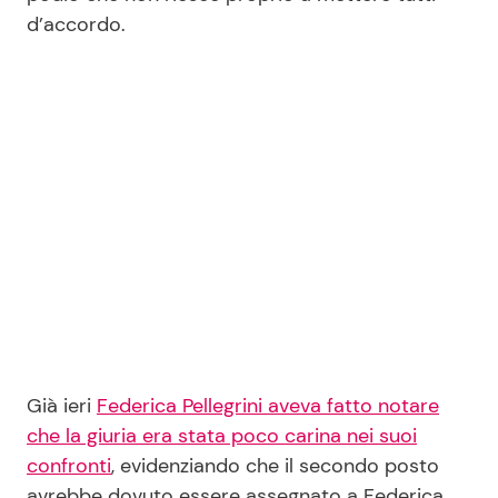
d’accordo.
Seguici
Info
Chi siamo
Disclaimer e Privacy
Redazione
Contattaci
Già ieri
Federica Pellegrini aveva fatto notare
Pubblicità
che la giuria era stata poco carina nei suoi
Privacy Policy
confronti
, evidenziando che il secondo posto
avrebbe dovuto essere assegnato a Federica