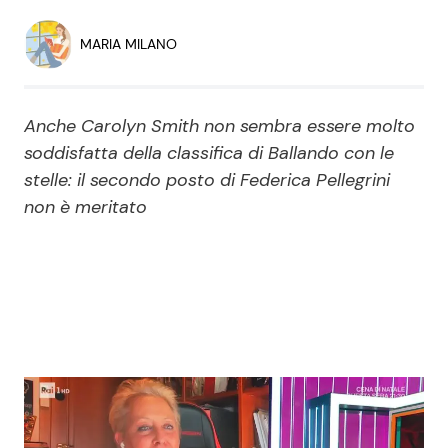
Economia
Fiction e Serie TV
MARIA MILANO
Persone Scomparse
Programmi TV
Anche Carolyn Smith non sembra essere molto
Politica
Reality e Talent
soddisfatta della classifica di Ballando con le
stelle: il secondo posto di Federica Pellegrini
Soap Opera
non è meritato
ShowBiz
Social News
News Cinema
News dal mondo
News Musica
News Spettacolo