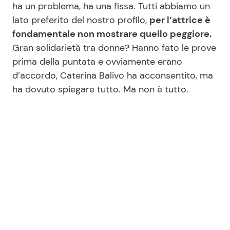
ha un problema, ha una fissa. Tutti abbiamo un
lato preferito del nostro profilo,
per l’attrice è
fondamentale non mostrare quello peggiore.
Seguici
Gran solidarietà tra donne? Hanno fato le prove
prima della puntata e ovviamente erano
d’accordo, Caterina Balivo ha acconsentito, ma
ha dovuto spiegare tutto. Ma non è tutto.
Info
Chi siamo
Disclaimer e Privacy
Redazione
Contattaci
Pubblicità
Privacy Policy