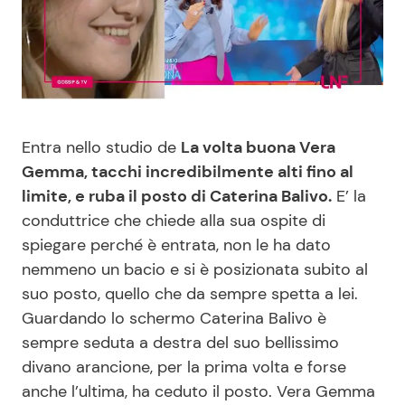
Benessere
Cucina e Ricette
Casa
Consigli di Cucina
Moda e Style
Dolci
Entra nello studio de
La volta buona Vera
Gemma, tacchi incredibilmente alti fino al
Mondo Mamma
Le Ricette in TV
limite, e ruba il posto di Caterina Balivo.
E’ la
conduttrice che chiede alla sua ospite di
News benessere
Primi Piatti
spiegare perché è entrata, non le ha dato
nemmeno un bacio e si è posizionata subito al
Salute
Ricette Facili e Veloci
suo posto, quello che da sempre spetta a lei.
Guardando lo schermo Caterina Balivo è
Viaggi e Turismo
Ricette Feste
sempre seduta a destra del suo bellissimo
divano arancione, per la prima volta e forse
Festività
Ricette per Bambini
anche l’ultima, ha ceduto il posto. Vera Gemma