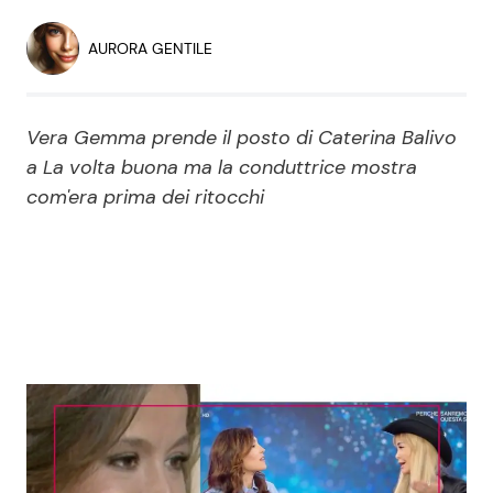
Economia
Fiction e Serie TV
AURORA GENTILE
Persone Scomparse
Programmi TV
Vera Gemma prende il posto di Caterina Balivo
Politica
Reality e Talent
a La volta buona ma la conduttrice mostra
com'era prima dei ritocchi
Soap Opera
ShowBiz
Social News
News Cinema
News dal mondo
News Musica
News Spettacolo