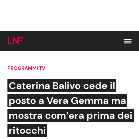
Vai al contenuto
PROGRAMMI TV
Cerca:
Caterina Balivo cede il
News e Cronaca
Gossip e TV
posto a Vera Gemma ma
Attualità Italiana
Bellezze VIP
mostra com’era prima dei
Dal Mondo
Coppie VIP
ritocchi