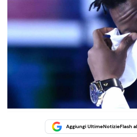
Aggiungi UltimeNotizieFlash al