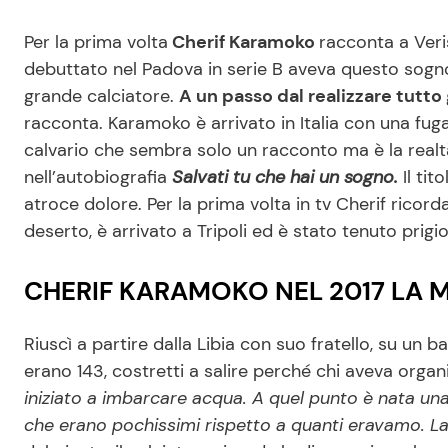
Per la prima volta
Cherif Karamoko
racconta a Veri
debuttato nel Padova in serie B aveva questo sogno, g
grande calciatore.
A un passo dal realizzare tutto 
racconta. Karamoko è arrivato in Italia con una fug
calvario che sembra solo un racconto ma è la realtà,
nell’autobiografia
Salvati tu che hai un sogno.
Il tit
atroce dolore. Per la prima volta in tv Cherif ricor
deserto, è arrivato a Tripoli ed è stato tenuto prigio
CHERIF KARAMOKO NEL 2017 LA 
Riuscì a partire dalla Libia con suo fratello, su u
erano 143, costretti a salire perché chi aveva organ
iniziato a imbarcare acqua. A quel punto è nata una
che erano pochissimi rispetto a quanti eravamo. La 