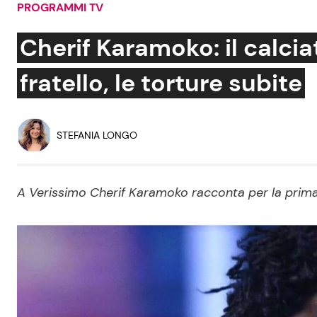
PROGRAMMI TV
Soap Opera
Cherif Karamoko: il calci
fratello, le torture subite
Social News
Benessere
News dal mondo
Casa
STEFANIA LONGO
Moda e Style
Mondo Mamma
A Verissimo Cherif Karamoko racconta per la prima v
News benessere
Salute
Viaggi e Turismo
Festività