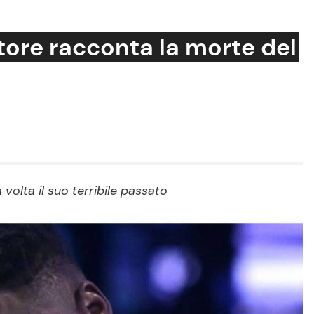
atore racconta la morte del
Cucina e Ricette
Consigli di Cucina
Dolci
Le Ricette in TV
olta il suo terribile passato
Primi Piatti
Ricette Facili e Veloci
Ricette Feste
Ricette per Bambini