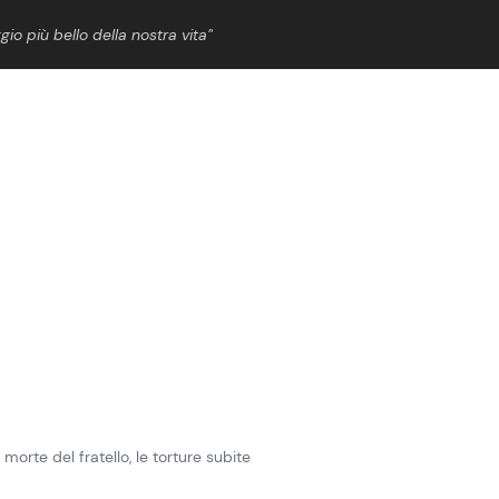
gio più bello della nostra vita”
ShowBiz
News Cinema
News Musica
News Spettacolo
morte del fratello, le torture subite