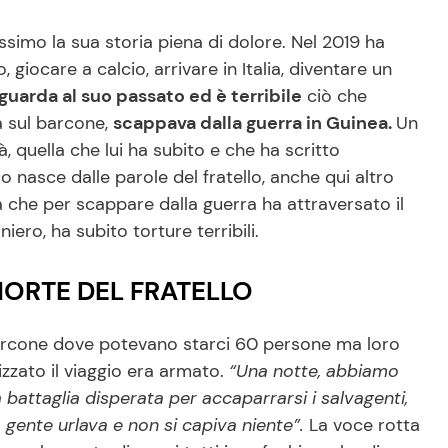
ssimo la sua storia piena di dolore. Nel 2019 ha
iocare a calcio, arrivare in Italia, diventare un
guarda al suo passato ed è terribile
ciò che
a sul barcone,
scappava dalla guerra in Guinea.
Un
 quella che lui ha subito e che ha scritto
olo nasce dalle parole del fratello, anche qui altro
da che per scappare dalla guerra ha attraversato il
niero, ha subito torture terribili.
MORTE DEL FRATELLO
n barcone dove potevano starci 60 persone ma loro
izzato il viaggio era armato.
“Una notte, abbiamo
 battaglia disperata per accaparrarsi i salvagenti,
gente urlava e non si capiva niente”.
La voce rotta