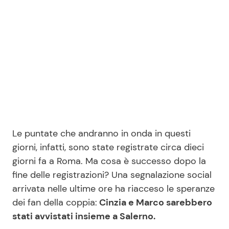
Seguici
Info
Chi siamo
Le puntate che andranno in onda in questi
Disclaimer e Privacy
giorni, infatti, sono state registrate circa dieci
Redazione
giorni fa a Roma. Ma cosa è successo dopo la
Contattaci
fine delle registrazioni? Una segnalazione social
arrivata nelle ultime ore ha riacceso le speranze
Pubblicità
dei fan della coppia:
Cinzia e Marco sarebbero
Privacy Policy
stati avvistati insieme a Salerno.