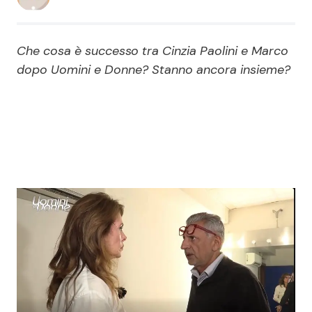
Economia
Fiction e Serie TV
Che cosa è successo tra Cinzia Paolini e Marco
Persone Scomparse
Programmi TV
dopo Uomini e Donne? Stanno ancora insieme?
Politica
Reality e Talent
Soap Opera
ShowBiz
Social News
News Cinema
News dal mondo
News Musica
News Spettacolo