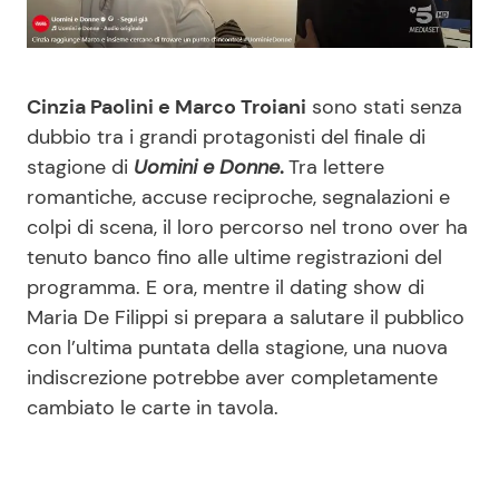
Benessere
Cucina e Ricette
Casa
Consigli di Cucina
Cinzia Paolini e Marco Troiani
sono stati senza
dubbio tra i grandi protagonisti del finale di
Moda e Style
Dolci
stagione di
Uomini e Donne
.
Tra lettere
romantiche, accuse reciproche, segnalazioni e
Mondo Mamma
Le Ricette in TV
colpi di scena, il loro percorso nel trono over ha
tenuto banco fino alle ultime registrazioni del
News benessere
Primi Piatti
programma. E ora, mentre il dating show di
Maria De Filippi si prepara a salutare il pubblico
Salute
Ricette Facili e Veloci
con l’ultima puntata della stagione, una nuova
indiscrezione potrebbe aver completamente
cambiato le carte in tavola.
Viaggi e Turismo
Ricette Feste
Festività
Ricette per Bambini