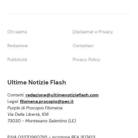
Chi siamo
Disclaimer e Privacy
Redazione
Contattaci
Pubblicità
Privacy Policy
Ultime Notizie Flash
Contatti:
redazione@ultimenotizieflash.com
Legal:
filomena.procopio@pec.it
Purple di Procopio Filomena
Via Della Libertà, 106
73030 - Montesano Salentino (LE)
P.IVA 03370960795 - iscrizione REA 307423