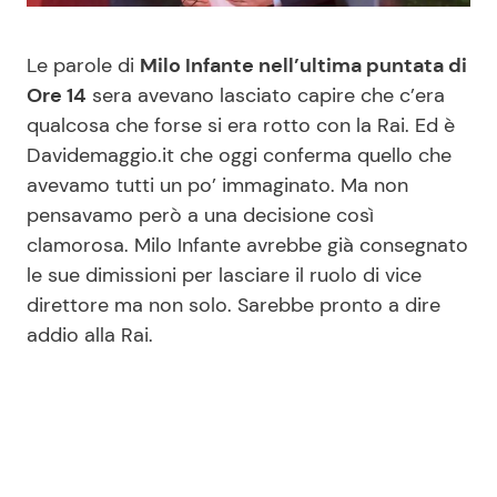
Benessere
Cucina e Ricette
Le parole di
Milo Infante nell’ultima puntata di
Casa
Consigli di Cucina
Ore 14
sera avevano lasciato capire che c’era
qualcosa che forse si era rotto con la Rai. Ed è
Davidemaggio.it che oggi conferma quello che
Moda e Style
Dolci
avevamo tutti un po’ immaginato. Ma non
pensavamo però a una decisione così
Mondo Mamma
Le Ricette in TV
clamorosa. Milo Infante avrebbe già consegnato
le sue dimissioni per lasciare il ruolo di vice
News benessere
Primi Piatti
direttore ma non solo. Sarebbe pronto a dire
addio alla Rai.
Salute
Ricette Facili e Veloci
Viaggi e Turismo
Ricette Feste
Festività
Ricette per Bambini