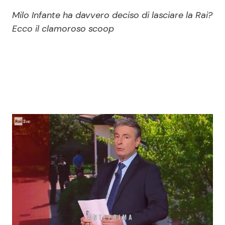
Economia
Fiction e Serie TV
Milo Infante ha davvero deciso di lasciare la Rai?
Ecco il clamoroso scoop
Persone Scomparse
Programmi TV
Politica
Reality e Talent
Soap Opera
ShowBiz
Social News
News Cinema
News dal mondo
News Musica
News Spettacolo