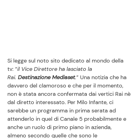
Seguici
Info
Si legge sul noto sito dedicato al mondo della
tv: “
il Vice Direttore ha lasciato la
Chi siamo
Rai.
Destinazione Mediaset
.
” Una notizia che ha
Disclaimer e Privacy
davvero del clamoroso e che per il momento,
Redazione
non è stata ancora confermata dai vertici Rai nè
dal diretto interessato. Per Milo Infante, ci
Contattaci
sarebbe un programma in prima serata ad
Pubblicità
attenderlo in quel di Canale 5 probabilmente e
Privacy Policy
anche un ruolo di primo piano in azienda,
almeno secondo quelle che sono le