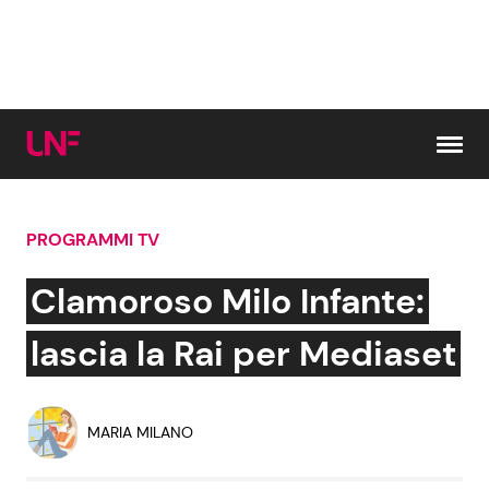
Vai al contenuto
PROGRAMMI TV
Cerca:
Clamoroso Milo Infante:
News e Cronaca
Gossip e TV
lascia la Rai per Mediaset
Attualità Italiana
Bellezze VIP
MARIA MILANO
Dal Mondo
Coppie VIP