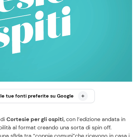
le tue fonti preferite su Google
 di
Cortesie per gli ospiti,
con l’edizione andata in
ilità al format creando una sorta di spin off.
na sfida tra “coppie comuni”che ricevono in casa i