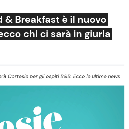
d & Breakfast è il nuovo
co chi ci sarà in giuria
Cucina e Ricette
Consigli di Cucina
Dolci
Le Ricette in TV
amerà Cortesie per gli ospiti B&B. Ecco le ultime news
Primi Piatti
Ricette Facili e Veloci
Ricette Feste
Ricette per Bambini