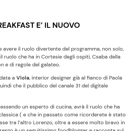
BREAKFAST E’ IL NUOVO
avere il ruolo divertente del programma, non solo,
 ruolo che ha in Cortesie degli ospiti, Csaba della
n e di regole del galateo.
fidata a
Viola
, interior designer già al fianco di Paola
indi che il pubblico del canale 31 del digitale
ssendo un esperto di cucina, avrà il ruolo che ha
 classica ( e che in passato come ricorderete è stato
se tra l’altro Lorenzo, oltre a essere molto bravo in
Lorenzo è un seguitissimo foodblogger e racconta sul