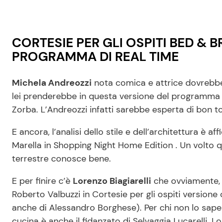
CORTESIE PER GLI OSPITI BED & 
PROGRAMMA DI REAL TIME
Michela Andreozzi
nota comica e attrice dovrebbe 
lei prenderebbe in questa versione del programma il
Zorba. L’Andreozzi infatti sarebbe esperta di bon to
E ancora, l’analisi dello stile e dell’architettura è af
Marella in Shopping Night Home Edition . Un volto qu
terrestre conosce bene.
E per finire c’è
Lorenzo Biagiarelli
che ovviamente, e
Roberto Valbuzzi in Cortesie per gli ospiti versione
anche di Alessandro Borghese). Per chi non lo sapes
cucina è anche il fidanzato di Selvaggia Lucarelli. 