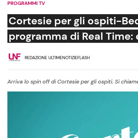
PROGRAMMI TV
Soap Opera
Cortesie per gli ospiti-Be
programma di Real Time: ec
Social News
Benessere
REDAZIONE ULTIMENOTIZIEFLASH
News dal mondo
Casa
Moda e Style
Mondo Mamma
Arriva lo spin off di Cortesie per gli ospiti. Si chi
News benessere
Salute
Viaggi e Turismo
Festività