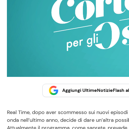
Aggiungi UltimeNotizieFlash al
Real Time, dopo aver scommesso sui nuovi episodi
onda nell’ultimo anno, decide di dare un’altra possib
Attualmente il programma, come saprete, prevede u