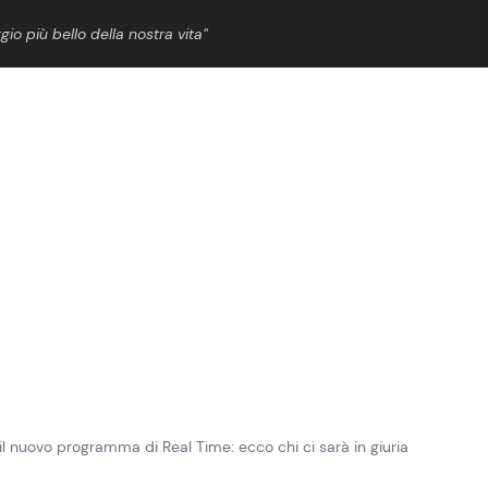
gio più bello della nostra vita”
ShowBiz
News Cinema
News Musica
News Spettacolo
 il nuovo programma di Real Time: ecco chi ci sarà in giuria