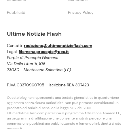
Pubblicità
Privacy Policy
Ultime Notizie Flash
Contatti:
redazione@ultimenotizieflash.com
Legal:
filomena.procopio@pec.it
Purple di Procopio Filomena
Via Della Libertà, 106
73030 - Montesano Salentino (LE)
P.IVA 03370960795 - iscrizione REA 307423
Questo blog non rappresenta una testata giornalistica in quanto viene
aggiornato senza alcuna periodicità. Non puó pertanto considerarsi un
prodotto editoriale ai sensi della legge n.62 del 2001.
UltimeNotizieFlash.com partecipa al programma Affiliazione Amazon EU,
un programma di affiliazione che consente ai siti di percepire una
commissione pubblicitaria pubblicizzando e fornendo link diretti al sito
Amazon.it.