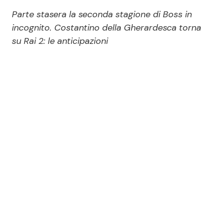
Economia
Fiction e Serie TV
Parte stasera la seconda stagione di Boss in
incognito. Costantino della Gherardesca torna
Persone Scomparse
Programmi TV
su Rai 2: le anticipazioni
Politica
Reality e Talent
Soap Opera
ShowBiz
Social News
News Cinema
News dal mondo
News Musica
News Spettacolo