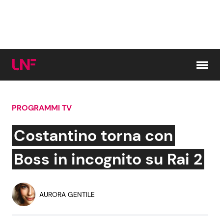
Vai al contenuto
PROGRAMMI TV
Cerca:
Costantino torna con
News e Cronaca
Gossip e TV
Boss in incognito su Rai 2
Attualità Italiana
Bellezze VIP
AURORA GENTILE
Dal Mondo
Coppie VIP