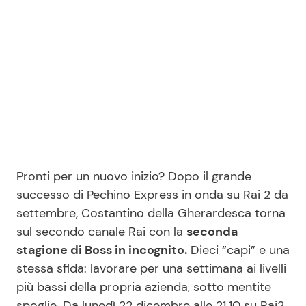
Benessere
Cucina e Ricette
Casa
Consigli di Cucina
Moda e Style
Dolci
Mondo Mamma
Le Ricette in TV
News benessere
Primi Piatti
Pronti per un nuovo inizio? Dopo il grande
successo di Pechino Express in onda su Rai 2 da
Salute
settembre, Costantino della Gherardesca torna
Ricette Facili e Veloci
sul secondo canale Rai con la
seconda
stagione di Boss in incognito.
Dieci “capi” e una
Viaggi e Turismo
Ricette Feste
stessa sfida: lavorare per una settimana ai livelli
più bassi della propria azienda, sotto mentite
Festività
Ricette per Bambini
spoglie. Da lunedì 22 dicembre alle 21.10 su Rai2.