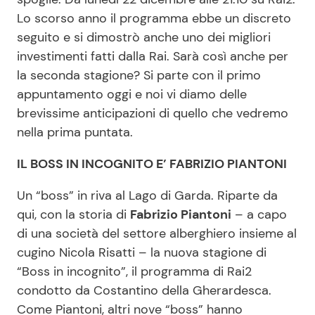
Lo scorso anno il programma ebbe un discreto
seguito e si dimostrò anche uno dei migliori
Seguici
investimenti fatti dalla Rai. Sarà così anche per
la seconda stagione? Si parte con il primo
appuntamento oggi e noi vi diamo delle
brevissime anticipazioni di quello che vedremo
Info
nella prima puntata.
Chi siamo
IL BOSS IN INCOGNITO E’ FABRIZIO PIANTONI
Disclaimer e Privacy
Un “boss” in riva al Lago di Garda. Riparte da
Redazione
qui, con la storia di
Fabrizio Piantoni
– a capo
di una società del settore alberghiero insieme al
Contattaci
cugino Nicola Risatti – la nuova stagione di
Pubblicità
“Boss in incognito”, il programma di Rai2
Privacy Policy
condotto da Costantino della Gherardesca.
Come Piantoni, altri nove “boss” hanno