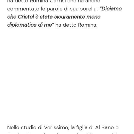
ha detto Romina Carrisi che ha anche
commentato le parole di sua sorella.
“Diciamo
che Cristel è stata sicuramente meno
Seguici
diplomatica di me”
ha detto Romina.
Info
Chi siamo
Disclaimer e Privacy
Redazione
Contattaci
Pubblicità
Privacy Policy
Nello studio di Verissimo, la figlia di Al Bano e