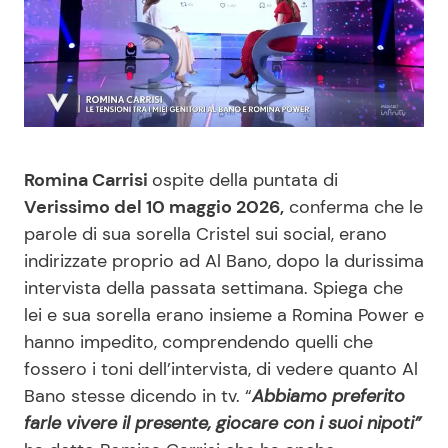
Benessere
Cucina e Ricette
Casa
Consigli di Cucina
Moda e Style
Dolci
Romina Carrisi
ospite della puntata di
Mondo Mamma
Le Ricette in TV
Verissimo del 10 maggio 2026,
conferma che le
parole di sua sorella Cristel sui social, erano
News benessere
Primi Piatti
indirizzate proprio ad Al Bano, dopo la durissima
intervista della passata settimana. Spiega che
Salute
Ricette Facili e Veloci
lei e sua sorella erano insieme a Romina Power e
hanno impedito, comprendendo quelli che
Viaggi e Turismo
Ricette Feste
fossero i toni dell’intervista, di vedere quanto Al
Bano stesse dicendo in tv. “
Abbiamo preferito
farle vivere il presente, giocare con i suoi nipoti”
Festività
Ricette per Bambini