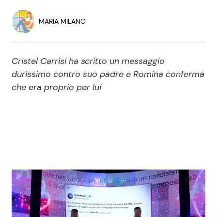
Economia
Fiction e Serie TV
MARIA MILANO
Persone Scomparse
Programmi TV
Cristel Carrisi ha scritto un messaggio
Politica
Reality e Talent
durissimo contro suo padre e Romina conferma
che era proprio per lui
Soap Opera
ShowBiz
Social News
News Cinema
News dal mondo
News Musica
News Spettacolo