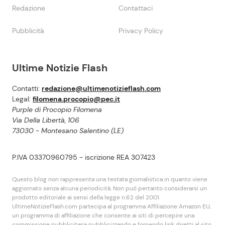
Redazione
Contattaci
Pubblicità
Privacy Policy
Ultime Notizie Flash
Contatti:
redazione@ultimenotizieflash.com
Legal:
filomena.procopio@pec.it
Purple di Procopio Filomena
Via Della Libertà, 106
73030 - Montesano Salentino (LE)
P.IVA 03370960795 - iscrizione REA 307423
Questo blog non rappresenta una testata giornalistica in quanto viene
aggiornato senza alcuna periodicità. Non puó pertanto considerarsi un
prodotto editoriale ai sensi della legge n.62 del 2001.
UltimeNotizieFlash.com partecipa al programma Affiliazione Amazon EU,
un programma di affiliazione che consente ai siti di percepire una
commissione pubblicitaria pubblicizzando e fornendo link diretti al sito