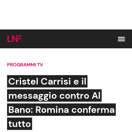
Vai al contenuto
PROGRAMMI TV
Cerca:
Cristel Carrisi e il
News e Cronaca
Gossip e TV
messaggio contro Al
Attualità Italiana
Bellezze VIP
Bano: Romina conferma
Dal Mondo
Coppie VIP
tutto