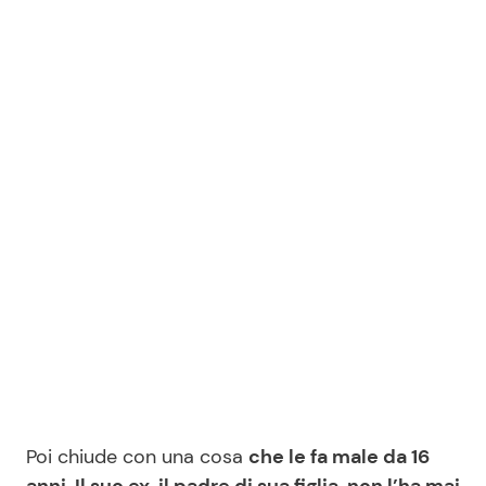
Poi chiude con una cosa
che le fa male da 16
anni. Il suo ex, il padre di sua figlia, non l’ha mai