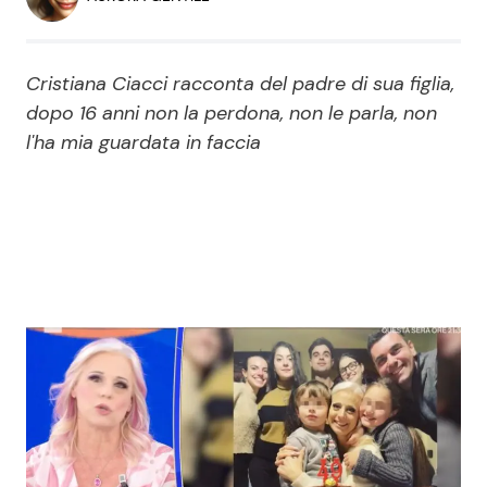
Economia
Fiction e Serie TV
Persone Scomparse
Programmi TV
Cristiana Ciacci racconta del padre di sua figlia,
dopo 16 anni non la perdona, non le parla, non
Politica
l'ha mia guardata in faccia
Reality e Talent
Soap Opera
ShowBiz
Social News
News Cinema
News dal mondo
News Musica
News Spettacolo