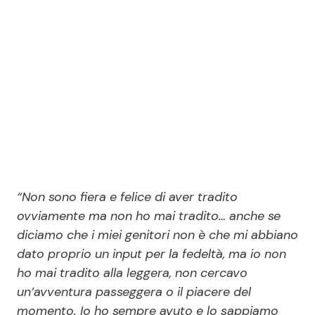
Seguici
Info
Chi siamo
Disclaimer e Privacy
“Non sono fiera e felice di aver tradito
Redazione
ovviamente ma non ho mai tradito… anche se
diciamo che i miei genitori non è che mi abbiano
Contattaci
dato proprio un input per la fedeltà, ma io non
Pubblicità
ho mai tradito alla leggera, non cercavo
Privacy Policy
un’avventura passeggera o il piacere del
momento. Io ho sempre avuto e lo sappiamo