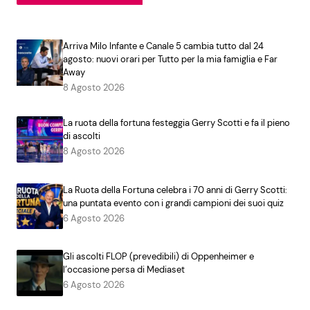
Arriva Milo Infante e Canale 5 cambia tutto dal 24
agosto: nuovi orari per Tutto per la mia famiglia e Far
Away
8 Agosto 2026
La ruota della fortuna festeggia Gerry Scotti e fa il pieno
di ascolti
8 Agosto 2026
La Ruota della Fortuna celebra i 70 anni di Gerry Scotti:
una puntata evento con i grandi campioni dei suoi quiz
6 Agosto 2026
Gli ascolti FLOP (prevedibili) di Oppenheimer e
l’occasione persa di Mediaset
6 Agosto 2026