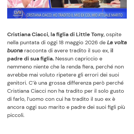
Benessere
Cucina e Ricette
Casa
Consigli di Cucina
Cristiana Ciacci, la figlia di Little Tony,
ospite
Moda e Style
Dolci
nella puntata di oggi 18 maggio 2026 de
La volta
buona
racconta di avere tradito il suo ex,
il
padre di sua figlia.
Nessun capriccio e
Mondo Mamma
Le Ricette in TV
nemmeno niente che la renda fiera, perché non
avrebbe mai voluto ripetere gli errori dei suoi
News benessere
Primi Piatti
genitori. C’è una grossa differenza però perché
Cristiana Ciacci non ha tradito per il solo gusto
Salute
Ricette Facili e Veloci
di farlo, l’uomo con cui ha tradito il suo ex è
ancora oggi suo marito e padre dei suoi figli più
Viaggi e Turismo
Ricette Feste
piccoli.
Festività
Ricette per Bambini