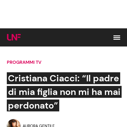
Vai al contenuto
PROGRAMMI TV
Cerca:
Cristiana Ciacci: “Il padre
News e Cronaca
Gossip e TV
di mia figlia non mi ha mai
Attualità Italiana
Bellezze VIP
perdonato”
Dal Mondo
Coppie VIP
AURORA GENTILE