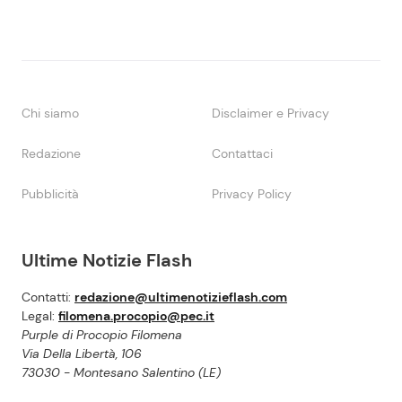
Chi siamo
Disclaimer e Privacy
Redazione
Contattaci
Pubblicità
Privacy Policy
Ultime Notizie Flash
Contatti:
redazione@ultimenotizieflash.com
Legal:
filomena.procopio@pec.it
Purple di Procopio Filomena
Via Della Libertà, 106
73030 - Montesano Salentino (LE)