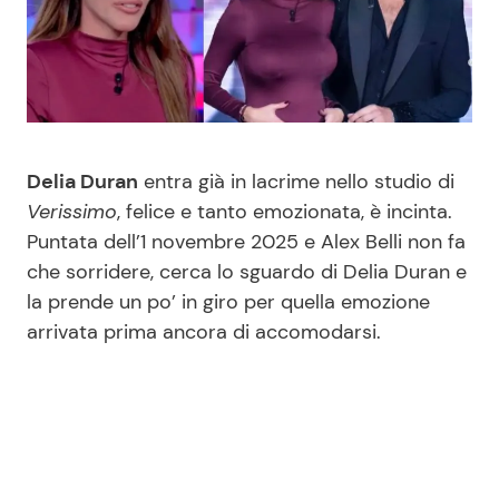
Benessere
Cucina e Ricette
Casa
Consigli di Cucina
Moda e Style
Dolci
Delia Duran
entra già in lacrime nello studio di
Verissimo
, felice e tanto emozionata, è incinta.
Mondo Mamma
Le Ricette in TV
Puntata dell’1 novembre 2025 e Alex Belli non fa
che sorridere, cerca lo sguardo di Delia Duran e
News benessere
Primi Piatti
la prende un po’ in giro per quella emozione
arrivata prima ancora di accomodarsi.
Salute
Ricette Facili e Veloci
Viaggi e Turismo
Ricette Feste
Festività
Ricette per Bambini