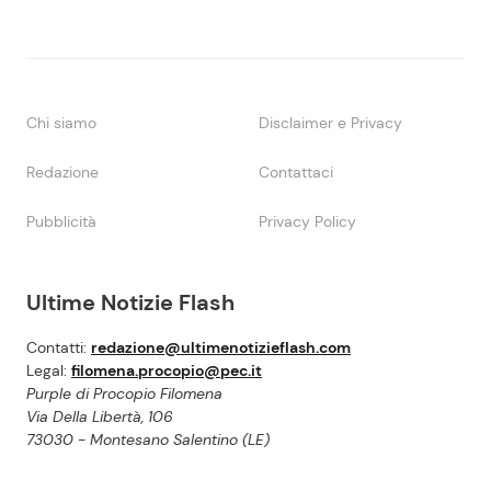
Chi siamo
Disclaimer e Privacy
Redazione
Contattaci
Pubblicità
Privacy Policy
Ultime Notizie Flash
Contatti:
redazione@ultimenotizieflash.com
Legal:
filomena.procopio@pec.it
Purple di Procopio Filomena
Via Della Libertà, 106
73030 - Montesano Salentino (LE)