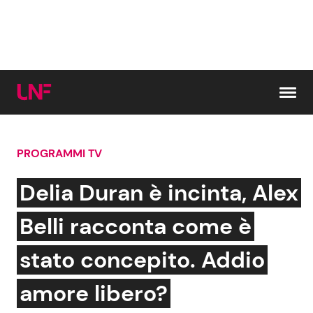
Vai al contenuto
PROGRAMMI TV
Cerca:
Delia Duran è incinta, Alex
News e Cronaca
Gossip e TV
Belli racconta come è
Attualità Italiana
Bellezze VIP
stato concepito. Addio
Dal Mondo
Coppie VIP
amore libero?