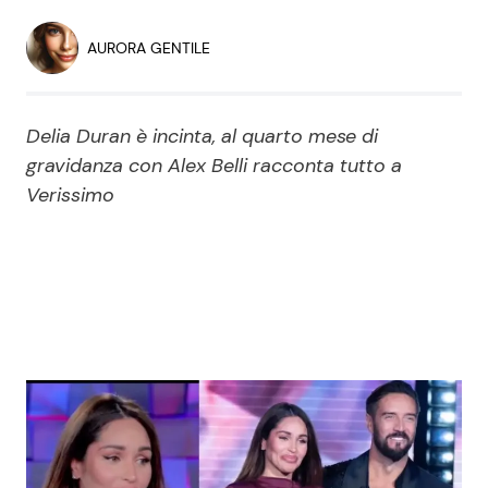
Economia
Fiction e Serie TV
AURORA GENTILE
Persone Scomparse
Programmi TV
Delia Duran è incinta, al quarto mese di
Politica
Reality e Talent
gravidanza con Alex Belli racconta tutto a
Verissimo
Soap Opera
ShowBiz
Social News
News Cinema
News dal mondo
News Musica
News Spettacolo