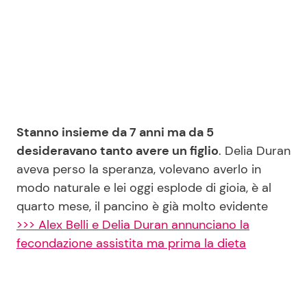
Seguici
Info
Stanno insieme da 7 anni ma da 5
desideravano tanto avere un figlio
. Delia Duran
Chi siamo
aveva perso la speranza, volevano averlo in
Disclaimer e Privacy
modo naturale e lei oggi esplode di gioia, è al
Redazione
quarto mese, il pancino è già molto evidente
>>> Alex Belli e Delia Duran annunciano la
Contattaci
fecondazione assistita ma prima la dieta
Pubblicità
Privacy Policy