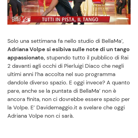
Benessere
Cucina e Ricette
Casa
Consigli di Cucina
Solo una settimana fa nello studio di BellaMa’,
Moda e Style
Dolci
Adriana Volpe si esibiva sulle note di un tango
appassionato,
stupendo tutto il pubblico di Rai
Mondo Mamma
Le Ricette in TV
2 davanti agli occhi di Pierluigi Diaco che negli
ultimi anni l’ha accolta nel suo programma
News benessere
Primi Piatti
dandole diverso spazio. E oggi invece? A quanto
pare, anche se la puntata di BellaMa’ non è
Salute
Ricette Facili e Veloci
ancora finita, non ci dovrebbe essere spazio per
la Volpe. E’ Davidemaggio.it a svelare che oggi
Viaggi e Turismo
Ricette Feste
Adriana Volpe non ci sarà.
Festività
Ricette per Bambini