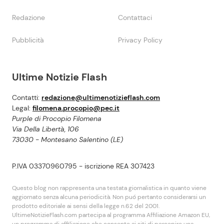
Redazione
Contattaci
Pubblicità
Privacy Policy
Ultime Notizie Flash
Contatti:
redazione@ultimenotizieflash.com
Legal:
filomena.procopio@pec.it
Purple di Procopio Filomena
Via Della Libertà, 106
73030 - Montesano Salentino (LE)
P.IVA 03370960795 - iscrizione REA 307423
Questo blog non rappresenta una testata giornalistica in quanto viene
aggiornato senza alcuna periodicità. Non puó pertanto considerarsi un
prodotto editoriale ai sensi della legge n.62 del 2001.
UltimeNotizieFlash.com partecipa al programma Affiliazione Amazon EU,