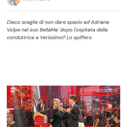
Economia
Fiction e Serie TV
Persone Scomparse
Programmi TV
Diaco sceglie di non dare spazio ad Adriana
Volpe nel suo BellaMa' dopo l'ospitata della
Politica
Reality e Talent
conduttrice a Verissimo? Lo spiffero
Soap Opera
ShowBiz
Social News
News Cinema
News dal mondo
News Musica
News Spettacolo