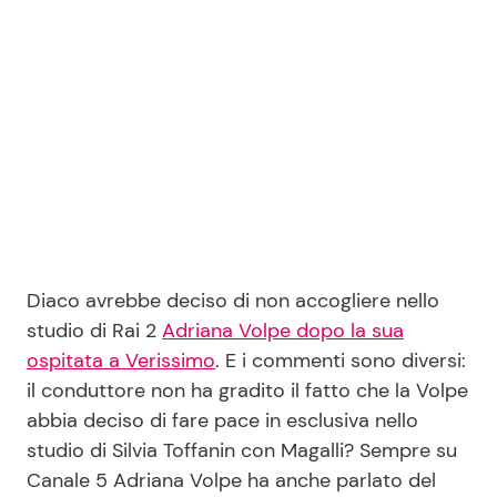
Seguici
Info
Chi siamo
Disclaimer e Privacy
Diaco avrebbe deciso di non accogliere nello
studio di Rai 2
Adriana Volpe dopo la sua
Redazione
ospitata a Verissimo
. E i commenti sono diversi:
Contattaci
il conduttore non ha gradito il fatto che la Volpe
Pubblicità
abbia deciso di fare pace in esclusiva nello
studio di Silvia Toffanin con Magalli? Sempre su
Privacy Policy
Canale 5 Adriana Volpe ha anche parlato del