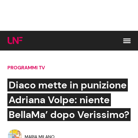
Vai al contenuto
PROGRAMMI TV
Cerca:
Diaco mette in punizione
News e Cronaca
Gossip e TV
Adriana Volpe: niente
Attualità Italiana
Bellezze VIP
BellaMa’ dopo Verissimo?
Dal Mondo
Coppie VIP
MARIA MILANO