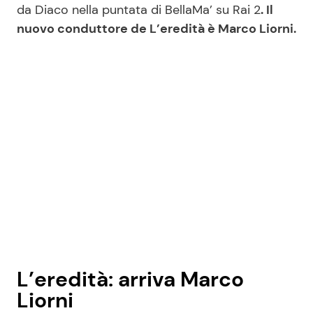
da Diaco nella puntata di BellaMa’ su Rai 2
. Il
nuovo conduttore de L’eredità è Marco Liorni.
Seguici
Info
Chi siamo
Disclaimer e Privacy
Redazione
Contattaci
Pubblicità
L’eredità: arriva Marco
Privacy Policy
Liorni