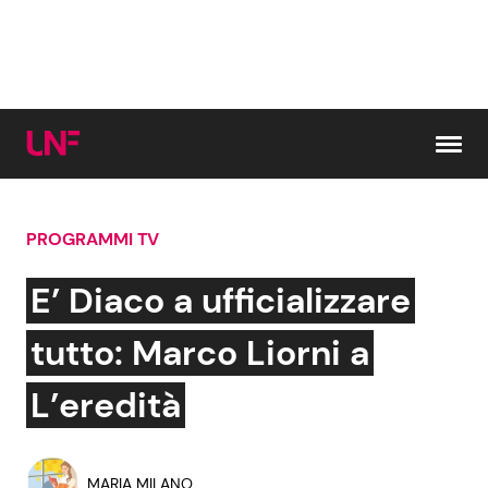
Vai al contenuto
PROGRAMMI TV
Cerca:
E’ Diaco a ufficializzare
News e Cronaca
Gossip e TV
tutto: Marco Liorni a
Attualità Italiana
Bellezze VIP
L’eredità
Dal Mondo
Coppie VIP
MARIA MILANO