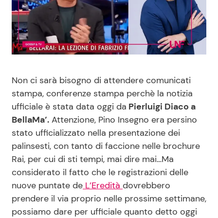
Benessere
Cucina e Ricette
Casa
Consigli di Cucina
Moda e Style
Dolci
Non ci sarà bisogno di attendere comunicati
stampa, conferenze stampa perchè la notizia
Mondo Mamma
Le Ricette in TV
ufficiale è stata data oggi da
Pierluigi Diaco a
BellaMa’.
Attenzione, Pino Insegno era persino
News benessere
Primi Piatti
stato ufficializzato nella presentazione dei
palinsesti, con tanto di faccione nelle brochure
Salute
Ricette Facili e Veloci
Rai, per cui di sti tempi, mai dire mai…Ma
considerato il fatto che le registrazioni delle
Viaggi e Turismo
Ricette Feste
nuove puntate de
L’Eredità
dovrebbero
prendere il via proprio nelle prossime settimane,
Festività
Ricette per Bambini
possiamo dare per ufficiale quanto detto oggi