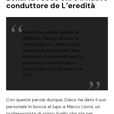
conduttore de L’eredità
Durante la puntata odierna di
#BellaMà
, Pierluigi
#Diaco
ha
ufficializzato che
#MarcoLiorni
condurrà
#LEredità
#Rai1
#Rai
#AscoltiTv
#Auditel
#CoseDiTv
pic.twitter.com/uKHY35SglA
—
Vittorio (@ilvit02)
December 14,
2023
Con queste parole dunque, Diaco ha dato il suo
personale in bocca al lupo a Marco Liorni, un
professionista di primo livello che sta per