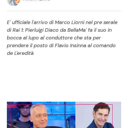
Economia
Fiction e Serie TV
Persone Scomparse
Programmi TV
E' ufficiale l'arrivo di Marco Liorni nel pre serale
di Rai 1: Pierluigi Diaco da BellaMa' fa il suo in
Politica
Reality e Talent
bocca al lupo al conduttore che sta per
prendere il posto di Flavio Insinna al comando
de L'eredità
Soap Opera
ShowBiz
Social News
News Cinema
News dal mondo
News Musica
News Spettacolo