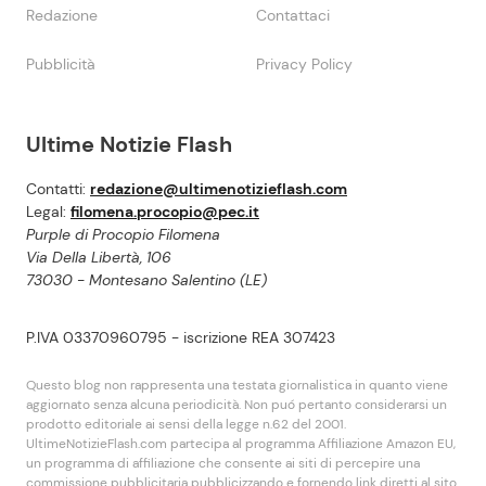
Redazione
Contattaci
Pubblicità
Privacy Policy
Ultime Notizie Flash
Contatti:
redazione@ultimenotizieflash.com
Legal:
filomena.procopio@pec.it
Purple di Procopio Filomena
Via Della Libertà, 106
73030 - Montesano Salentino (LE)
P.IVA 03370960795 - iscrizione REA 307423
Questo blog non rappresenta una testata giornalistica in quanto viene
aggiornato senza alcuna periodicità. Non puó pertanto considerarsi un
prodotto editoriale ai sensi della legge n.62 del 2001.
UltimeNotizieFlash.com partecipa al programma Affiliazione Amazon EU,
un programma di affiliazione che consente ai siti di percepire una
commissione pubblicitaria pubblicizzando e fornendo link diretti al sito