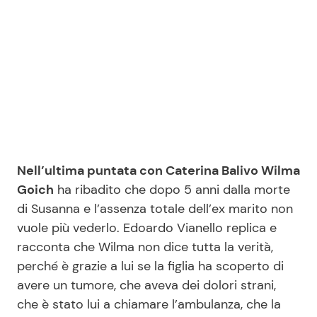
Seguici
Info
Chi siamo
Nell’ultima puntata con Caterina Balivo Wilma
Disclaimer e Privacy
Goich
ha ribadito che dopo 5 anni dalla morte
di Susanna e l’assenza totale dell’ex marito non
Redazione
vuole più vederlo. Edoardo Vianello replica e
Contattaci
racconta che Wilma non dice tutta la verità,
Pubblicità
perché è grazie a lui se la figlia ha scoperto di
avere un tumore, che aveva dei dolori strani,
Privacy Policy
che è stato lui a chiamare l’ambulanza, che la