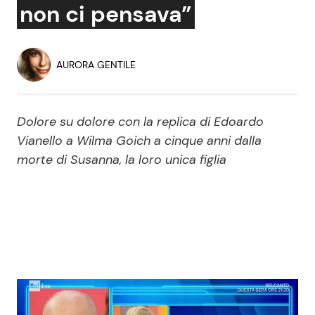
non ci pensava”
Economia
Fiction e Serie TV
Persone Scomparse
Programmi TV
AURORA GENTILE
Politica
Reality e Talent
Dolore su dolore con la replica di Edoardo
Soap Opera
Vianello a Wilma Goich a cinque anni dalla
morte di Susanna, la loro unica figlia
ShowBiz
Social News
News Cinema
News dal mondo
News Musica
News Spettacolo