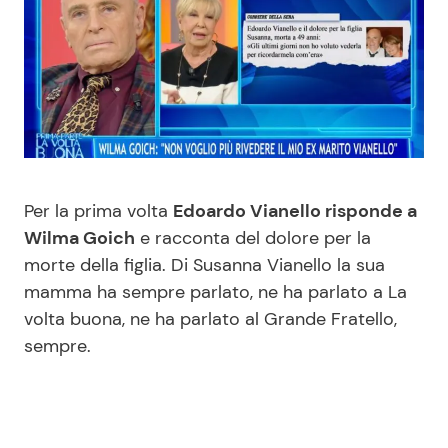
Benessere
Cucina e Ricette
Casa
Consigli di Cucina
Moda e Style
Dolci
Mondo Mamma
Le Ricette in TV
Per la prima volta
Edoardo Vianello risponde a
Wilma Goich
e racconta del dolore per la
News benessere
Primi Piatti
morte della figlia. Di Susanna Vianello la sua
mamma ha sempre parlato, ne ha parlato a La
Salute
Ricette Facili e Veloci
volta buona, ne ha parlato al Grande Fratello,
sempre.
Viaggi e Turismo
Ricette Feste
Festività
Ricette per Bambini