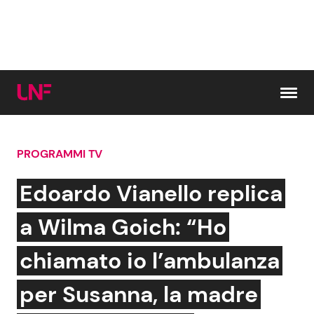
Vai al contenuto
PROGRAMMI TV
Cerca:
Edoardo Vianello replica
News e Cronaca
Gossip e TV
a Wilma Goich: “Ho
Attualità Italiana
Bellezze VIP
chiamato io l’ambulanza
Dal Mondo
Coppie VIP
per Susanna, la madre