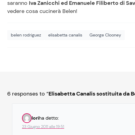
saranno
Iva Zanicchi ed Emanuele Filiberto di Sav
vedere cosa cucinerà Belen!
belen rodriguez
elisabetta canalis
George Clooney
6 responses to “
Elisabetta Canalis sostituita da 
lori
ha detto:
23 Giugno 2011 alle 19:51