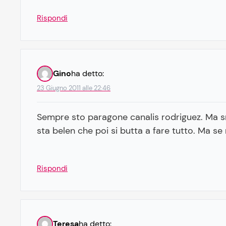
Rispondi
Gino
ha detto:
23 Giugno 2011 alle 22:46
Sempre sto paragone canalis rodriguez. Ma sm
sta belen che poi si butta a fare tutto. Ma se 
Rispondi
Teresa
ha detto: