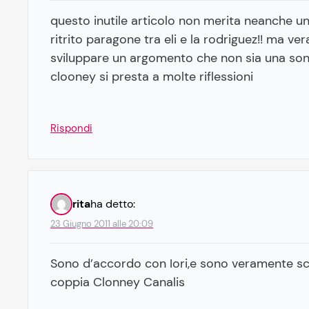
questo inutile articolo non merita neanche una
ritrito paragone tra eli e la rodriguez!! ma 
sviluppare un argomento che non sia una sonor
clooney si presta a molte riflessioni
Rispondi
rita
ha detto:
23 Giugno 2011 alle 20:09
Sono d’accordo con Iori,e sono veramente sco
coppia Clonney Canalis