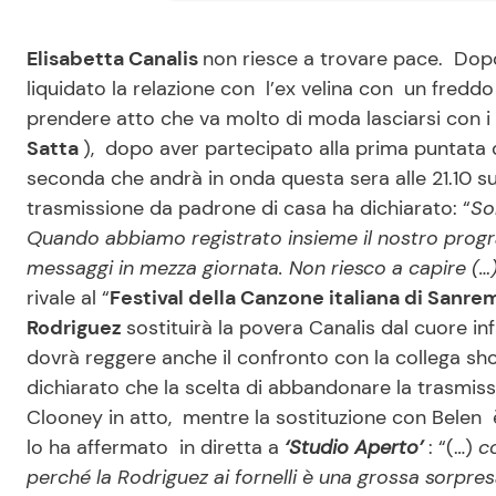
Elisabetta Canalis
non riesce a trovare pace. Dopo
liquidato la relazione con l’ex velina con un fre
prendere atto che va molto di moda lasciarsi con i
Satta
), dopo aver partecipato alla prima puntata 
seconda che andrà in onda questa sera alle 21.10 su
trasmissione da padrone di casa ha dichiarato: “
So
Quando abbiamo registrato insieme il nostro prog
messaggi in mezza giornata. Non riesco a capire (…)
rivale al “
Festival della Canzone italiana di Sanre
Rodriguez
sostituirà la povera Canalis dal cuore in
dovrà reggere anche il confronto con la collega show
dichiarato che la scelta di abbandonare la trasmissi
Clooney in atto, mentre la sostituzione con Belen è 
lo ha affermato in diretta a
‘Studio Aperto’
: “(…)
c
perché la Rodriguez ai fornelli è una grossa sorpre