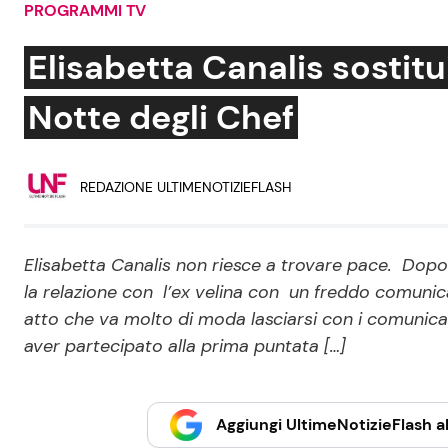
PROGRAMMI TV
Soap Opera
Elisabetta Canalis sostitu
Notte degli Chef
Social News
Benessere
REDAZIONE ULTIMENOTIZIEFLASH
News dal mondo
Casa
Moda e Style
Mondo Mamma
Elisabetta Canalis non riesce a trovare pace. Dopo 
la relazione con l’ex velina con un freddo comun
News benessere
atto che va molto di moda lasciarsi con i comunica
Salute
aver partecipato alla prima puntata […]
Viaggi e Turismo
Festività
Aggiungi UltimeNotizieFlash al