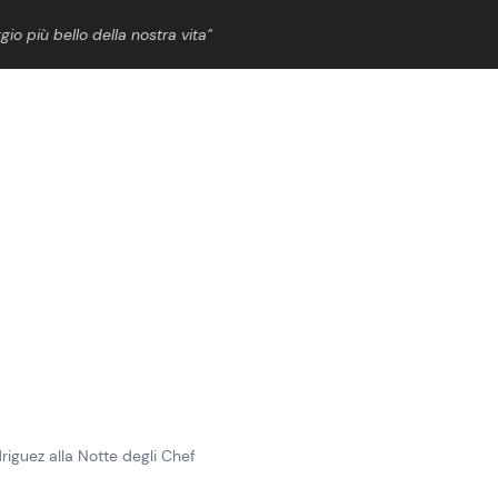
gio più bello della nostra vita”
ShowBiz
News Cinema
News Musica
News Spettacolo
riguez alla Notte degli Chef