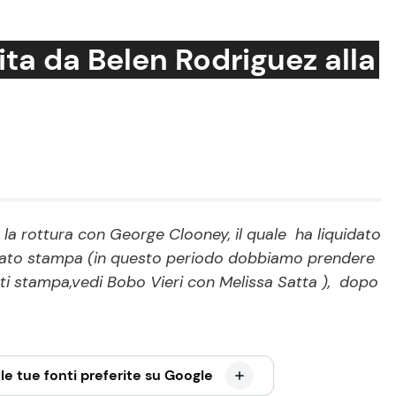
ita da Belen Rodriguez alla
Cucina e Ricette
Consigli di Cucina
Dolci
Le Ricette in TV
la rottura con George Clooney, il quale ha liquidato
icato stampa (in questo periodo dobbiamo prendere
Primi Piatti
ti stampa,vedi Bobo Vieri con Melissa Satta ), dopo
Ricette Facili e Veloci
Ricette Feste
Ricette per Bambini
le tue fonti preferite su Google