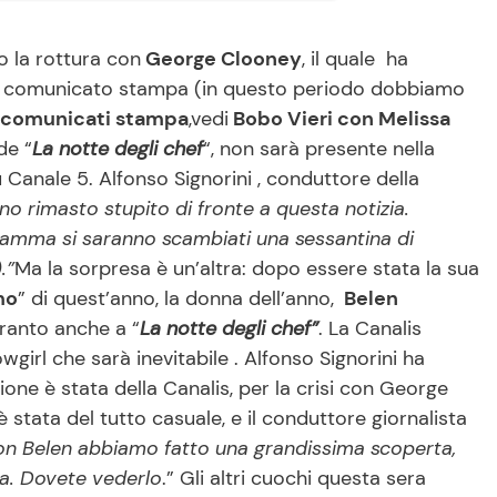
 la rottura con
George Clooney
, il quale ha
ddo comunicato stampa (in questo periodo dobbiamo
comunicati stampa
,vedi
Bobo Vieri con Melissa
de “
La notte degli chef
“, non sarà presente nella
 Canale 5. Alfonso Signorini , conduttore della
no rimasto stupito di fronte a questa notizia.
ramma si saranno scambiati una sessantina di
.”
Ma la sorpresa è un’altra: dopo essere stata la sua
mo
” di quest’anno, la donna dell’anno,
Belen
franto anche a “
La notte degli chef”
. La Canalis
girl che sarà inevitabile . Alfonso Signorini ha
one è stata della Canalis, per la crisi con George
stata del tutto casuale, e il conduttore giornalista
on Belen abbiamo fatto una grandissima scoperta,
sa. Dovete vederlo
.” Gli altri cuochi questa sera