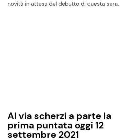
novità in attesa del debutto di questa sera.
Seguici
Info
Chi siamo
Disclaimer e Privacy
Redazione
Contattaci
Al via scherzi a parte la
Pubblicità
prima puntata oggi 12
Privacy Policy
settembre 2021