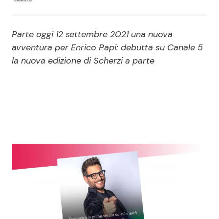
Economia
Fiction e Serie TV
Parte oggi 12 settembre 2021 una nuova
Persone Scomparse
Programmi TV
avventura per Enrico Papi: debutta su Canale 5
la nuova edizione di Scherzi a parte
Politica
Reality e Talent
Soap Opera
ShowBiz
Social News
News Cinema
News dal mondo
News Musica
News Spettacolo