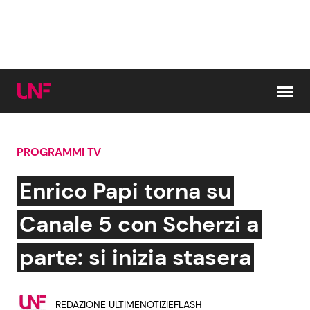
Vai al contenuto
PROGRAMMI TV
Cerca:
Enrico Papi torna su
News e Cronaca
Gossip e TV
Canale 5 con Scherzi a
Attualità Italiana
Bellezze VIP
parte: si inizia stasera
Dal Mondo
Coppie VIP
REDAZIONE ULTIMENOTIZIEFLASH