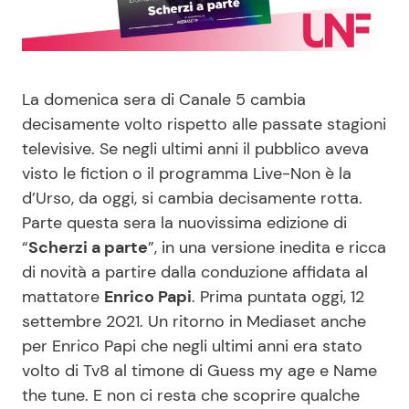
Benessere
Cucina e Ricette
Casa
Consigli di Cucina
La domenica sera di Canale 5 cambia
decisamente volto rispetto alle passate stagioni
Moda e Style
Dolci
televisive. Se negli ultimi anni il pubblico aveva
visto le fiction o il programma Live-Non è la
Mondo Mamma
Le Ricette in TV
d’Urso, da oggi, si cambia decisamente rotta.
Parte questa sera la nuovissima edizione di
News benessere
Primi Piatti
“
Scherzi a parte
”, in una versione inedita e ricca
di novità a partire dalla conduzione affidata al
Salute
Ricette Facili e Veloci
mattatore
Enrico Papi
. Prima puntata oggi, 12
settembre 2021. Un ritorno in Mediaset anche
Viaggi e Turismo
Ricette Feste
per Enrico Papi che negli ultimi anni era stato
volto di Tv8 al timone di Guess my age e Name
Festività
Ricette per Bambini
the tune. E non ci resta che scoprire qualche