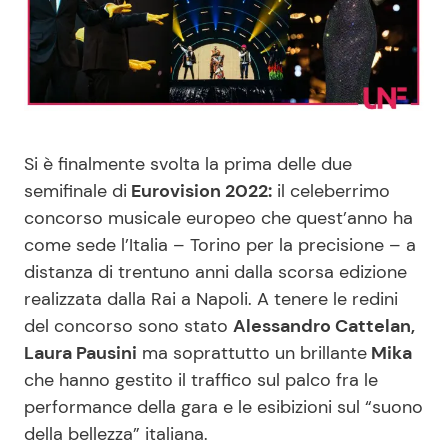
Benessere
Cucina e Ricette
Casa
Consigli di Cucina
Moda e Style
Dolci
Si è finalmente svolta la prima delle due
semifinale di
Eurovision 2022:
il celeberrimo
Mondo Mamma
Le Ricette in TV
concorso musicale europeo che quest’anno ha
come sede l’Italia – Torino per la precisione – a
News benessere
Primi Piatti
distanza di trentuno anni dalla scorsa edizione
realizzata dalla Rai a Napoli. A tenere le redini
Salute
Ricette Facili e Veloci
del concorso sono stato
Alessandro Cattelan,
Laura Pausini
ma soprattutto un brillante
Mika
Viaggi e Turismo
Ricette Feste
che hanno gestito il traffico sul palco fra le
performance della gara e le esibizioni sul “suono
Festività
Ricette per Bambini
della bellezza” italiana.