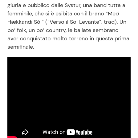
giuria e pubblico dalle Systur, una band tutta al
femminile, che si è esibita con il brano “Með
Hækkandi Sól” (“Verso il Sol Levante”, trad). Un
po’ folk, un po’ country, le ballate sembrano
aver conquistato molto terreno in questa prima
semifinale.