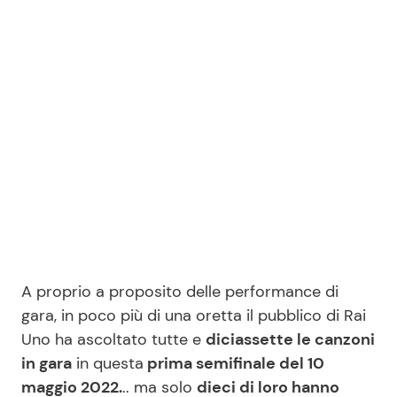
Seguici
Info
Chi siamo
Disclaimer e Privacy
Redazione
A proprio a proposito delle performance di
Contattaci
gara, in poco più di una oretta il pubblico di Rai
Pubblicità
Uno ha ascoltato tutte e
diciassette le canzoni
Privacy Policy
in gara
in questa
prima semifinale del 10
maggio 2022.
.. ma solo
dieci di loro hanno