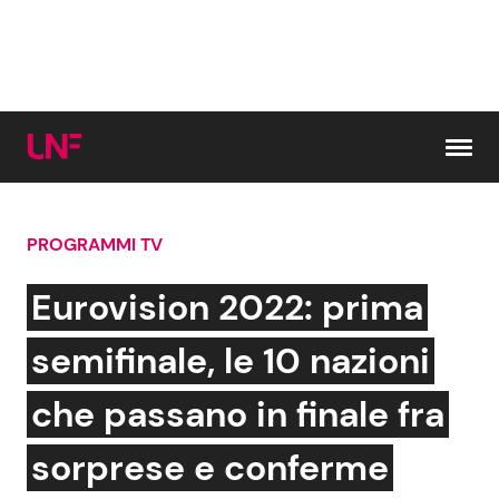
Vai al contenuto
PROGRAMMI TV
Cerca:
Eurovision 2022: prima
News e Cronaca
Gossip e TV
semifinale, le 10 nazioni
Attualità Italiana
Bellezze VIP
che passano in finale fra
Dal Mondo
Coppie VIP
sorprese e conferme