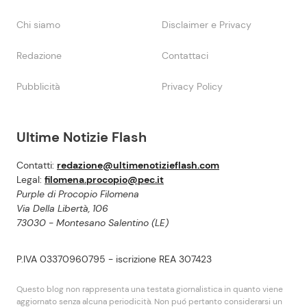
Chi siamo
Disclaimer e Privacy
Redazione
Contattaci
Pubblicità
Privacy Policy
Ultime Notizie Flash
Contatti:
redazione@ultimenotizieflash.com
Legal:
filomena.procopio@pec.it
Purple di Procopio Filomena
Via Della Libertà, 106
73030 - Montesano Salentino (LE)
P.IVA 03370960795 - iscrizione REA 307423
Questo blog non rappresenta una testata giornalistica in quanto viene
aggiornato senza alcuna periodicità. Non puó pertanto considerarsi un