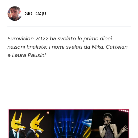
Economia
Fiction e Serie TV
GIGI DAQU
Persone Scomparse
Programmi TV
Eurovision 2022 ha svelato le prime dieci
Politica
Reality e Talent
nazioni finaliste: i nomi svelati da Mika, Cattelan
e Laura Pausini
Soap Opera
ShowBiz
Social News
News Cinema
News dal mondo
News Musica
News Spettacolo