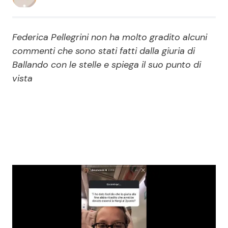
Economia
Fiction e Serie TV
Federica Pellegrini non ha molto gradito alcuni
Persone Scomparse
Programmi TV
commenti che sono stati fatti dalla giuria di
Ballando con le stelle e spiega il suo punto di
Politica
Reality e Talent
vista
Soap Opera
ShowBiz
Social News
News Cinema
News dal mondo
News Musica
News Spettacolo