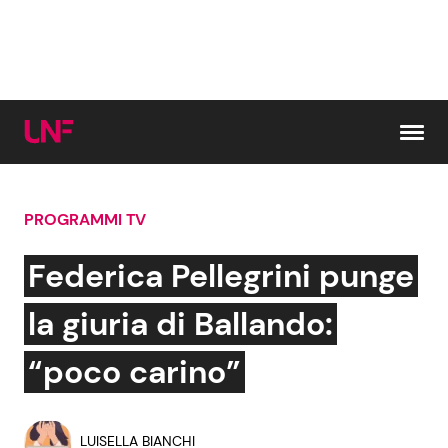
Vai al contenuto
PROGRAMMI TV
Cerca:
Federica Pellegrini punge
News e Cronaca
Gossip e TV
la giuria di Ballando:
Attualità Italiana
Bellezze VIP
“poco carino”
Dal Mondo
Coppie VIP
LUISELLA BIANCHI