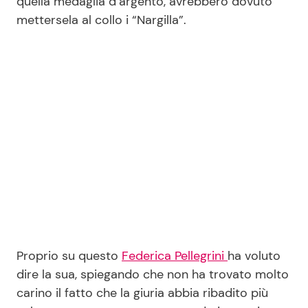
quella medaglia d’argento, avrebbero dovuto
mettersela al collo i “Nargilla”.
Seguici
Info
Chi siamo
Disclaimer e Privacy
Redazione
Contattaci
Pubblicità
Proprio su questo
Federica Pellegrini
ha voluto
dire la sua, spiegando che non ha trovato molto
Privacy Policy
carino il fatto che la giuria abbia ribadito più