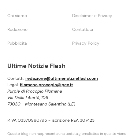
Chi siamo
Disclaimer e Privacy
Redazione
Contattaci
Pubblicità
Privacy Policy
Ultime Notizie Flash
Contatti:
redazione@ultimenotizieflash.com
Legal:
filomena.procopio@pec.it
Purple di Procopio Filomena
Via Della Libertà, 106
73030 - Montesano Salentino (LE)
P.IVA 03370960795 - iscrizione REA 307423
Questo blog non rappresenta una testata giornalistica in quanto viene