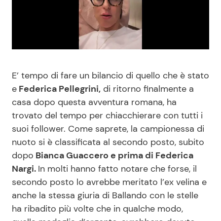
Benessere
Cucina e Ricette
Casa
Consigli di Cucina
Moda e Style
Dolci
E’ tempo di fare un bilancio di quello che è stato
e
Federica Pellegrini,
di ritorno finalmente a
Mondo Mamma
Le Ricette in TV
casa dopo questa avventura romana, ha
trovato del tempo per chiacchierare con tutti i
News benessere
Primi Piatti
suoi follower. Come saprete, la campionessa di
nuoto si è classificata al secondo posto, subito
Salute
Ricette Facili e Veloci
dopo
Bianca Guaccero e prima di Federica
Nargi.
In molti hanno fatto notare che forse, il
Viaggi e Turismo
Ricette Feste
secondo posto lo avrebbe meritato l’ex velina e
anche la stessa giuria di Ballando con le stelle
ha ribadito più volte che in qualche modo,
Festività
Ricette per Bambini